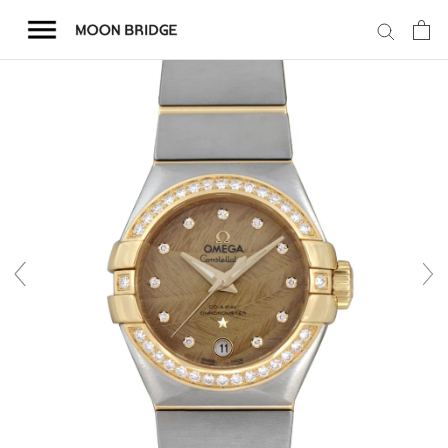
コ
ン
テ
ン
ツ
を
ホーム
ス
キ
商品一覧
ッ
プ
会社概要
事業内容
店舗案内