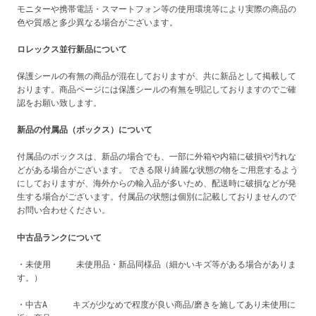
モニターや携帯電話・スマートフォン等の使用環境等により実際の商品の
色や質感と多少異なる場合がございます。
ロレックス並行新品について
保護シールの有無の商品が混在しておりますが、共に新品として掲載して
おります。商品ページには保護シールの有無を明記しておりますのでご確
認をお願い致します。
新品の付属品（ボックス）について
付属品のボックスは、新品の場合でも、一部に外箱や内箱に破損や汚れな
どがある場合がございます。 できる限り綺麗な状態の物をご用意するよう
にしておりますが、海外からの輸入品が多いため、配送時に破損などが発
生する場合がございます。付属品の状態は個別に記載しておりませんので
お問い合わせください。
中古品ランクについて
・未使用 未使用品・新品同様品（細かいキズ等がある場合がありま
す。）
・中古A キズが少なめで程度が良い商品/磨きを施してあり未使用に