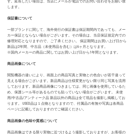
す。延長したい場合は、当店にメールか電話でのお問い合わせをお願い致
します。
保証書について
一部ブランドに関して、海外発行の保証書は保証期間内であっても、メー
カー保証とならない場合がございます。その場合は、当店保証規定内での
修理対応となりますので、ご了承ください。 保証期間はお買い上げ日から
新品は2年間、中古品（未使用品を含む）は6ヶ月となります。
※国内メーカーの商品に関してはお買い上げ日から1年間となります。
商品画像について
閲覧機器の違いにより、画面上の商品写真と実物との色合いが若干違って
見える場合がございます。新品商品は仕様変更がない限り同じ写真を流用
しております。新品商品画像につきましては、同じ画像を使用しているた
め、保護シール等があるものでも貼っていない場合がございます。 未使
用/中古品/アンティーク品 新品以外の商品は全て現品を撮影し掲載してお
ります。 USED品は１点物となりますので、付属品の有無や写真は各商品
ページに記載しておりますのでご確認ください。
商品画像の色味や質感について
商品画像はできる限り実物に近づけるよう撮影しておりますが、お客様の