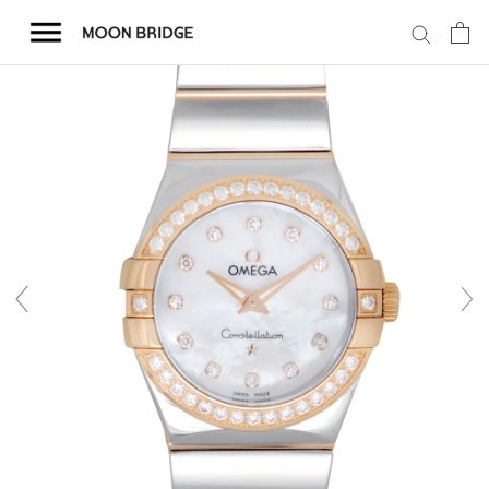
コ
ン
テ
ン
ツ
を
ホーム
ス
キ
商品一覧
ッ
プ
会社概要
事業内容
店舗案内