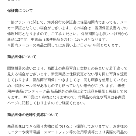
保証書について
一部ブランドに関して、海外発行の保証書は保証期間内であっても、メー
カー保証とならない場合がございます。その場合は、当店保証規定内での
修理対応となりますので、ご了承ください。 保証期間はお買い上げ日から
新品は2年間、中古品（未使用品を含む）は6ヶ月となります。
※国内メーカーの商品に関してはお買い上げ日から1年間となります。
商品画像について
閲覧機器の違いにより、画面上の商品写真と実物との色合いが若干違って
見える場合がございます。新品商品は仕様変更がない限り同じ写真を流用
しております。新品商品画像につきましては、同じ画像を使用しているた
め、保護シール等があるものでも貼っていない場合がございます。 未使
用/中古品/アンティーク品 新品以外の商品は全て現品を撮影し掲載してお
ります。 USED品は１点物となりますので、付属品の有無や写真は各商品
ページに記載しておりますのでご確認ください。
商品画像の色味や質感について
商品画像はできる限り実物に近づけるよう撮影しておりますが、お客様の
モニターや携帯電話・スマートフォン等の使用環境等により実際の商品の