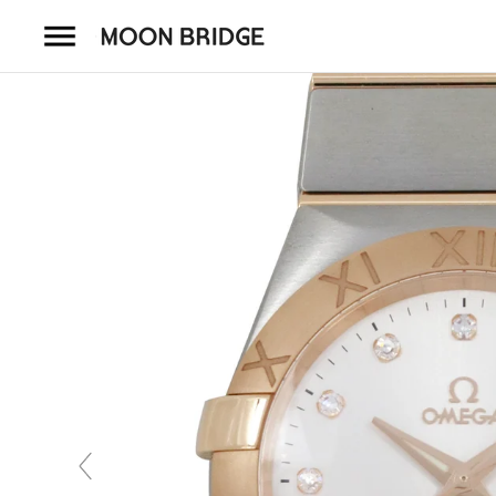
コ
ン
テ
ン
ツ
を
ホーム
ス
キ
商品一覧
ッ
プ
会社概要
事業内容
店舗案内