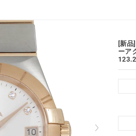
[新品
ーア
123.2