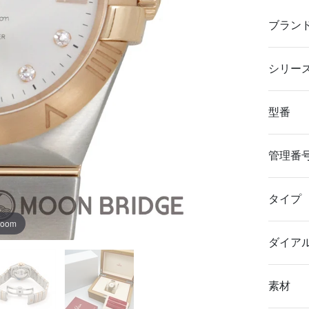
ブラン
シリー
型番
管理番
タイプ
zoom
ダイア
素材