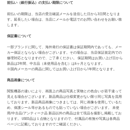
前払い（銀行振込）の支払い期限について
前払いの期限は、当店の受注確認メールを送信した日から3日間となりま
す。延長したい場合は、当店にメールか電話でのお問い合わせをお願い致
します。
保証書について
一部ブランドに関して、海外発行の保証書は保証期間内であっても、メー
カー保証とならない場合がございます。その場合は、当店保証規定内での
修理対応となりますので、ご了承ください。 保証期間はお買い上げ日から
新品は2年間、中古品（未使用品を含む）は6ヶ月となります。
※国内メーカーの商品に関してはお買い上げ日から1年間となります。
商品画像について
閲覧機器の違いにより、画面上の商品写真と実物との色合いが若干違って
見える場合がございます。新品商品は仕様変更がない限り同じ写真を流用
しております。新品商品画像につきましては、同じ画像を使用しているた
め、保護シール等があるものでも貼っていない場合がございます。 未使
用/中古品/アンティーク品 新品以外の商品は全て現品を撮影し掲載してお
ります。 USED品は１点物となりますので、付属品の有無や写真は各商品
ページに記載しておりますのでご確認ください。