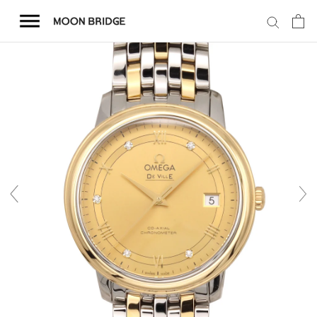
コ
ン
テ
ン
ツ
を
ホーム
ス
キ
商品一覧
ッ
プ
会社概要
事業内容
店舗案内