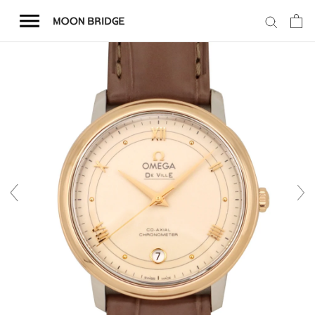
コ
ン
テ
ン
ツ
を
ホーム
ス
キ
商品一覧
ッ
プ
会社概要
事業内容
店舗案内