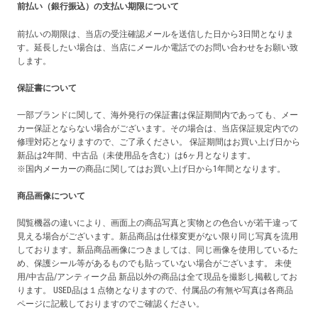
前払い（銀行振込）の支払い期限について
前払いの期限は、当店の受注確認メールを送信した日から3日間となりま
す。延長したい場合は、当店にメールか電話でのお問い合わせをお願い致
します。
保証書について
一部ブランドに関して、海外発行の保証書は保証期間内であっても、メー
カー保証とならない場合がございます。その場合は、当店保証規定内での
修理対応となりますので、ご了承ください。 保証期間はお買い上げ日から
新品は2年間、中古品（未使用品を含む）は6ヶ月となります。
※国内メーカーの商品に関してはお買い上げ日から1年間となります。
商品画像について
閲覧機器の違いにより、画面上の商品写真と実物との色合いが若干違って
見える場合がございます。新品商品は仕様変更がない限り同じ写真を流用
しております。新品商品画像につきましては、同じ画像を使用しているた
め、保護シール等があるものでも貼っていない場合がございます。 未使
用/中古品/アンティーク品 新品以外の商品は全て現品を撮影し掲載してお
ります。 USED品は１点物となりますので、付属品の有無や写真は各商品
ページに記載しておりますのでご確認ください。