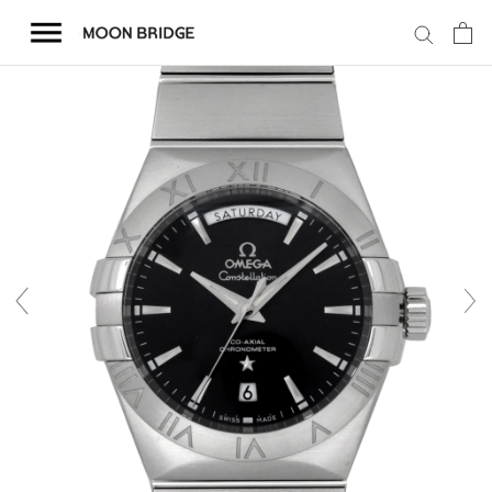
コ
ン
テ
ン
ツ
を
ホーム
ス
キ
商品一覧
ッ
プ
会社概要
事業内容
店舗案内