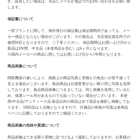
す。延長したい場合は、当店にメールか電話でのお問い合わせをお願い致
します。
保証書について
一部ブランドに関して、海外発行の保証書は保証期間内であっても、メー
カー保証とならない場合がございます。その場合は、当店保証規定内での
修理対応となりますので、ご了承ください。 保証期間はお買い上げ日から
新品は2年間、中古品（未使用品を含む）は6ヶ月となります。
※国内メーカーの商品に関してはお買い上げ日から1年間となります。
商品画像について
閲覧機器の違いにより、画面上の商品写真と実物との色合いが若干違って
見える場合がございます。新品商品は仕様変更がない限り同じ写真を流用
しております。新品商品画像につきましては、同じ画像を使用しているた
め、保護シール等があるものでも貼っていない場合がございます。 未使
用/中古品/アンティーク品 新品以外の商品は全て現品を撮影し掲載してお
ります。 USED品は１点物となりますので、付属品の有無や写真は各商品
ページに記載しておりますのでご確認ください。
商品画像の色味や質感について
商品画像はできる限り実物に近づけるよう撮影しておりますが、お客様の