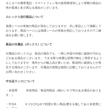
モニターや携帯電話・スマートフォン等の使用環境等により実際の商品の
色や質感と多少異なる場合がございます。
ロレックス並行新品について
保護シールの有無の商品が混在しておりますが、共に新品として掲載して
おります。商品ページには保護シールの有無を明記しておりますのでご確
認をお願い致します。
新品の付属品（ボックス）について
付属品のボックスは、新品の場合でも、一部に外箱や内箱に破損や汚れな
どがある場合がございます。 できる限り綺麗な状態の物をご用意するよう
にしておりますが、海外からの輸入品が多いため、配送時に破損などが発
生する場合がございます。付属品の状態は個別に記載しておりませんので
お問い合わせください。
中古品ランクについて
・未使用 未使用品・新品同様品（細かいキズ等がある場合がありま
す。）
・中古A キズが少なめで程度が良い商品/磨きを施してあり未使用に