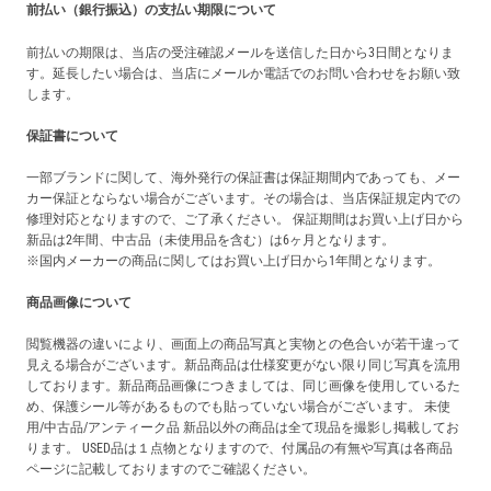
前払い（銀行振込）の支払い期限について
前払いの期限は、当店の受注確認メールを送信した日から3日間となりま
す。延長したい場合は、当店にメールか電話でのお問い合わせをお願い致
します。
保証書について
一部ブランドに関して、海外発行の保証書は保証期間内であっても、メー
カー保証とならない場合がございます。その場合は、当店保証規定内での
修理対応となりますので、ご了承ください。 保証期間はお買い上げ日から
新品は2年間、中古品（未使用品を含む）は6ヶ月となります。
※国内メーカーの商品に関してはお買い上げ日から1年間となります。
商品画像について
閲覧機器の違いにより、画面上の商品写真と実物との色合いが若干違って
見える場合がございます。新品商品は仕様変更がない限り同じ写真を流用
しております。新品商品画像につきましては、同じ画像を使用しているた
め、保護シール等があるものでも貼っていない場合がございます。 未使
用/中古品/アンティーク品 新品以外の商品は全て現品を撮影し掲載してお
ります。 USED品は１点物となりますので、付属品の有無や写真は各商品
ページに記載しておりますのでご確認ください。