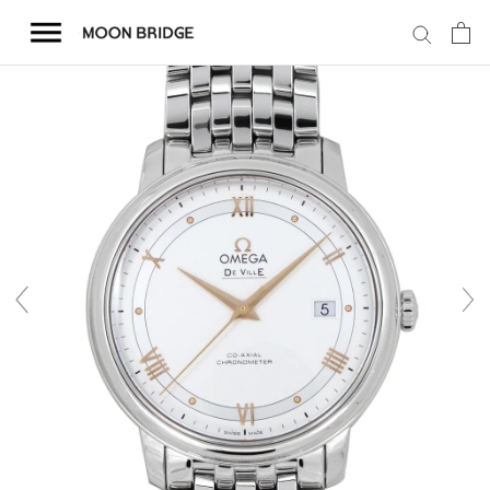
コ
ン
テ
ン
ツ
を
ホーム
ス
キ
商品一覧
ッ
プ
会社概要
事業内容
店舗案内