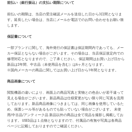
前払い（銀行振込）の支払い期限について
前払いの期限は、当店の受注確認メールを送信した日から3日間となりま
す。延長したい場合は、当店にメールか電話でのお問い合わせをお願い致
します。
保証書について
一部ブランドに関して、海外発行の保証書は保証期間内であっても、メー
カー保証とならない場合がございます。その場合は、当店保証規定内での
修理対応となりますので、ご了承ください。 保証期間はお買い上げ日から
新品は2年間、中古品（未使用品を含む）は6ヶ月となります。
※国内メーカーの商品に関してはお買い上げ日から1年間となります。
商品画像について
閲覧機器の違いにより、画面上の商品写真と実物との色合いが若干違って
見える場合がございます。新品商品は仕様変更がない限り同じ写真を流用
しております。新品商品画像につきましては、同じ画像を使用しているた
め、保護シール等があるものでも貼っていない場合がございます。 未使
用/中古品/アンティーク品 新品以外の商品は全て現品を撮影し掲載してお
ります。 USED品は１点物となりますので、付属品の有無や写真は各商品
ページに記載しておりますのでご確認ください。