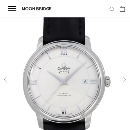
コ
ン
テ
ン
ツ
を
ホーム
ス
キ
商品一覧
ッ
プ
会社概要
事業内容
店舗案内