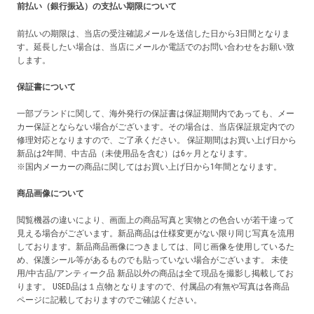
前払い（銀行振込）の支払い期限について
前払いの期限は、当店の受注確認メールを送信した日から3日間となりま
す。延長したい場合は、当店にメールか電話でのお問い合わせをお願い致
します。
保証書について
一部ブランドに関して、海外発行の保証書は保証期間内であっても、メー
カー保証とならない場合がございます。その場合は、当店保証規定内での
修理対応となりますので、ご了承ください。 保証期間はお買い上げ日から
新品は2年間、中古品（未使用品を含む）は6ヶ月となります。
※国内メーカーの商品に関してはお買い上げ日から1年間となります。
商品画像について
閲覧機器の違いにより、画面上の商品写真と実物との色合いが若干違って
見える場合がございます。新品商品は仕様変更がない限り同じ写真を流用
しております。新品商品画像につきましては、同じ画像を使用しているた
め、保護シール等があるものでも貼っていない場合がございます。 未使
用/中古品/アンティーク品 新品以外の商品は全て現品を撮影し掲載してお
ります。 USED品は１点物となりますので、付属品の有無や写真は各商品
ページに記載しておりますのでご確認ください。