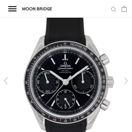
コ
ン
テ
ン
ツ
を
ホーム
ス
キ
商品一覧
ッ
プ
会社概要
事業内容
店舗案内