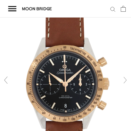
コ
ン
テ
ン
ツ
を
ホーム
ス
キ
商品一覧
ッ
プ
会社概要
事業内容
店舗案内