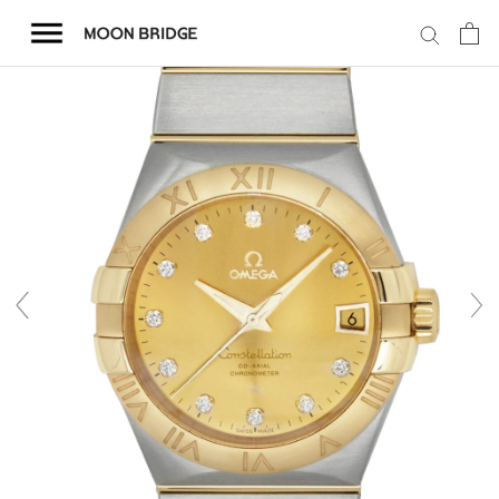
コ
ン
テ
ン
ツ
を
ホーム
ス
キ
商品一覧
ッ
プ
会社概要
事業内容
店舗案内