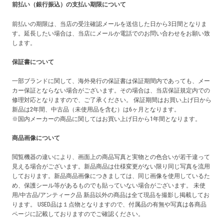
前払い（銀行振込）の支払い期限について
前払いの期限は、当店の受注確認メールを送信した日から3日間となりま
す。延長したい場合は、当店にメールか電話でのお問い合わせをお願い致
します。
保証書について
一部ブランドに関して、海外発行の保証書は保証期間内であっても、メー
カー保証とならない場合がございます。その場合は、当店保証規定内での
修理対応となりますので、ご了承ください。 保証期間はお買い上げ日から
新品は2年間、中古品（未使用品を含む）は6ヶ月となります。
※国内メーカーの商品に関してはお買い上げ日から1年間となります。
商品画像について
閲覧機器の違いにより、画面上の商品写真と実物との色合いが若干違って
見える場合がございます。新品商品は仕様変更がない限り同じ写真を流用
しております。新品商品画像につきましては、同じ画像を使用しているた
め、保護シール等があるものでも貼っていない場合がございます。 未使
用/中古品/アンティーク品 新品以外の商品は全て現品を撮影し掲載してお
ります。 USED品は１点物となりますので、付属品の有無や写真は各商品
ページに記載しておりますのでご確認ください。