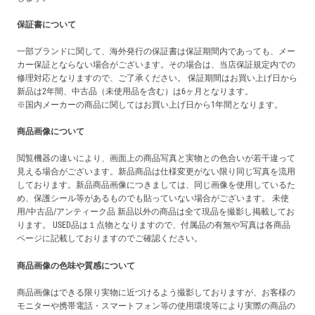
保証書について
一部ブランドに関して、海外発行の保証書は保証期間内であっても、メー
カー保証とならない場合がございます。その場合は、当店保証規定内での
修理対応となりますので、ご了承ください。 保証期間はお買い上げ日から
新品は2年間、中古品（未使用品を含む）は6ヶ月となります。
※国内メーカーの商品に関してはお買い上げ日から1年間となります。
商品画像について
閲覧機器の違いにより、画面上の商品写真と実物との色合いが若干違って
見える場合がございます。新品商品は仕様変更がない限り同じ写真を流用
しております。新品商品画像につきましては、同じ画像を使用しているた
め、保護シール等があるものでも貼っていない場合がございます。 未使
用/中古品/アンティーク品 新品以外の商品は全て現品を撮影し掲載してお
ります。 USED品は１点物となりますので、付属品の有無や写真は各商品
ページに記載しておりますのでご確認ください。
商品画像の色味や質感について
商品画像はできる限り実物に近づけるよう撮影しておりますが、お客様の
モニターや携帯電話・スマートフォン等の使用環境等により実際の商品の