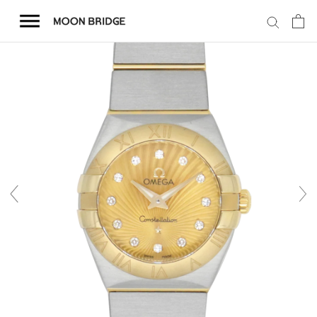
コ
ン
テ
ン
ツ
を
ホーム
ス
キ
商品一覧
ッ
プ
会社概要
事業内容
店舗案内