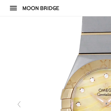
コ
ン
テ
ン
ツ
を
ホーム
ス
キ
商品一覧
ッ
プ
会社概要
事業内容
店舗案内