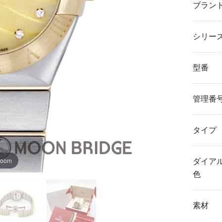
ブラン
シリー
型番
管理番
タイプ
zoom
ダイア
色
素材