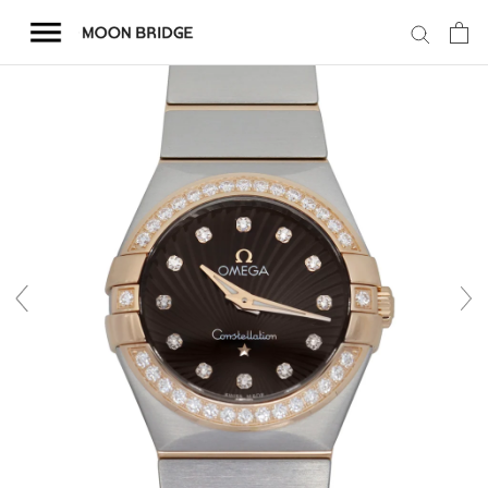
コ
ン
テ
ン
ツ
を
ホーム
ス
キ
商品一覧
ッ
プ
会社概要
事業内容
店舗案内