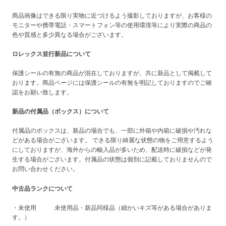
商品画像はできる限り実物に近づけるよう撮影しておりますが、お客様の
モニターや携帯電話・スマートフォン等の使用環境等により実際の商品の
色や質感と多少異なる場合がございます。
ロレックス並行新品について
保護シールの有無の商品が混在しておりますが、共に新品として掲載して
おります。商品ページには保護シールの有無を明記しておりますのでご確
認をお願い致します。
新品の付属品（ボックス）について
付属品のボックスは、新品の場合でも、一部に外箱や内箱に破損や汚れな
どがある場合がございます。 できる限り綺麗な状態の物をご用意するよう
にしておりますが、海外からの輸入品が多いため、配送時に破損などが発
生する場合がございます。付属品の状態は個別に記載しておりませんので
お問い合わせください。
中古品ランクについて
・未使用 未使用品・新品同様品（細かいキズ等がある場合がありま
す。）