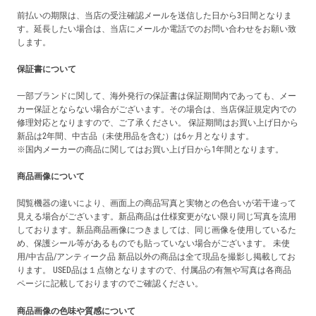
前払いの期限は、当店の受注確認メールを送信した日から3日間となりま
す。延長したい場合は、当店にメールか電話でのお問い合わせをお願い致
します。
保証書について
一部ブランドに関して、海外発行の保証書は保証期間内であっても、メー
カー保証とならない場合がございます。その場合は、当店保証規定内での
修理対応となりますので、ご了承ください。 保証期間はお買い上げ日から
新品は2年間、中古品（未使用品を含む）は6ヶ月となります。
※国内メーカーの商品に関してはお買い上げ日から1年間となります。
商品画像について
閲覧機器の違いにより、画面上の商品写真と実物との色合いが若干違って
見える場合がございます。新品商品は仕様変更がない限り同じ写真を流用
しております。新品商品画像につきましては、同じ画像を使用しているた
め、保護シール等があるものでも貼っていない場合がございます。 未使
用/中古品/アンティーク品 新品以外の商品は全て現品を撮影し掲載してお
ります。 USED品は１点物となりますので、付属品の有無や写真は各商品
ページに記載しておりますのでご確認ください。
商品画像の色味や質感について