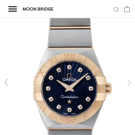
コ
ン
テ
ン
ツ
を
ホーム
ス
キ
商品一覧
ッ
プ
会社概要
事業内容
店舗案内