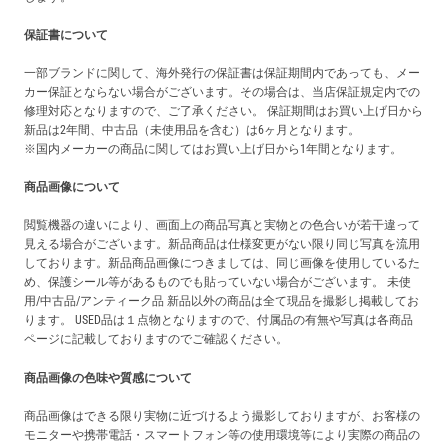
保証書について
一部ブランドに関して、海外発行の保証書は保証期間内であっても、メー
カー保証とならない場合がございます。その場合は、当店保証規定内での
修理対応となりますので、ご了承ください。 保証期間はお買い上げ日から
新品は2年間、中古品（未使用品を含む）は6ヶ月となります。
※国内メーカーの商品に関してはお買い上げ日から1年間となります。
商品画像について
閲覧機器の違いにより、画面上の商品写真と実物との色合いが若干違って
見える場合がございます。新品商品は仕様変更がない限り同じ写真を流用
しております。新品商品画像につきましては、同じ画像を使用しているた
め、保護シール等があるものでも貼っていない場合がございます。 未使
用/中古品/アンティーク品 新品以外の商品は全て現品を撮影し掲載してお
ります。 USED品は１点物となりますので、付属品の有無や写真は各商品
ページに記載しておりますのでご確認ください。
商品画像の色味や質感について
商品画像はできる限り実物に近づけるよう撮影しておりますが、お客様の
モニターや携帯電話・スマートフォン等の使用環境等により実際の商品の