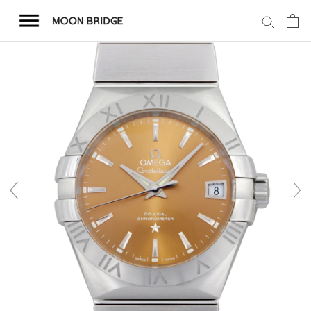
コ
ン
テ
ン
ツ
を
ホーム
ス
キ
商品一覧
ッ
プ
会社概要
事業内容
店舗案内