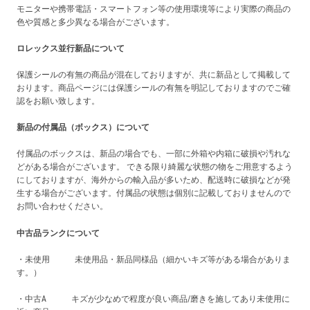
モニターや携帯電話・スマートフォン等の使用環境等により実際の商品の
色や質感と多少異なる場合がございます。
ロレックス並行新品について
保護シールの有無の商品が混在しておりますが、共に新品として掲載して
おります。商品ページには保護シールの有無を明記しておりますのでご確
認をお願い致します。
新品の付属品（ボックス）について
付属品のボックスは、新品の場合でも、一部に外箱や内箱に破損や汚れな
どがある場合がございます。 できる限り綺麗な状態の物をご用意するよう
にしておりますが、海外からの輸入品が多いため、配送時に破損などが発
生する場合がございます。付属品の状態は個別に記載しておりませんので
お問い合わせください。
中古品ランクについて
・未使用 未使用品・新品同様品（細かいキズ等がある場合がありま
す。）
・中古A キズが少なめで程度が良い商品/磨きを施してあり未使用に