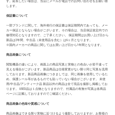
す。延長したい場合は、当店にメールか電話でのお問い合わせをお願い致
します。
保証書について
一部ブランドに関して、海外発行の保証書は保証期間内であっても、メー
カー保証とならない場合がございます。その場合は、当店保証規定内での
修理対応となりますので、ご了承ください。 保証期間はお買い上げ日から
新品は2年間、中古品（未使用品を含む）は6ヶ月となります。
※国内メーカーの商品に関してはお買い上げ日から1年間となります。
商品画像について
閲覧機器の違いにより、画面上の商品写真と実物との色合いが若干違って
見える場合がございます。新品商品は仕様変更がない限り同じ写真を流用
しております。新品商品画像につきましては、同じ画像を使用しているた
め、保護シール等があるものでも貼っていない場合がございます。 未使
用/中古品/アンティーク品 新品以外の商品は全て現品を撮影し掲載してお
ります。 USED品は１点物となりますので、付属品の有無や写真は各商品
ページに記載しておりますのでご確認ください。
商品画像の色味や質感について
商品画像はできる限り実物に近づけるよう撮影しておりますが、お客様の