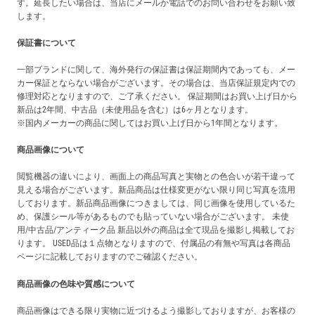
す。延長したい場合は、当店にメールか電話でのお問い合わせをお願い致
します。
保証書について
一部ブランドに関して、海外発行の保証書は保証期間内であっても、メー
カー保証とならない場合がございます。その場合は、当店保証規定内での
修理対応となりますので、ご了承ください。 保証期間はお買い上げ日から
新品は2年間、中古品（未使用品を含む）は6ヶ月となります。
※国内メーカーの商品に関してはお買い上げ日から1年間となります。
商品画像について
閲覧機器の違いにより、画面上の商品写真と実物との色合いが若干違って
見える場合がございます。新品商品は仕様変更がない限り同じ写真を流用
しております。新品商品画像につきましては、同じ画像を使用しているた
め、保護シール等があるものでも貼っていない場合がございます。 未使
用/中古品/アンティーク品 新品以外の商品は全て現品を撮影し掲載してお
ります。 USED品は１点物となりますので、付属品の有無や写真は各商品
ページに記載しておりますのでご確認ください。
商品画像の色味や質感について
商品画像はできる限り実物に近づけるよう撮影しておりますが、お客様の