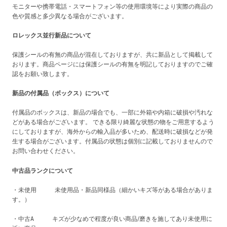
モニターや携帯電話・スマートフォン等の使用環境等により実際の商品の
色や質感と多少異なる場合がございます。
ロレックス並行新品について
保護シールの有無の商品が混在しておりますが、共に新品として掲載して
おります。商品ページには保護シールの有無を明記しておりますのでご確
認をお願い致します。
新品の付属品（ボックス）について
付属品のボックスは、新品の場合でも、一部に外箱や内箱に破損や汚れな
どがある場合がございます。 できる限り綺麗な状態の物をご用意するよう
にしておりますが、海外からの輸入品が多いため、配送時に破損などが発
生する場合がございます。付属品の状態は個別に記載しておりませんので
お問い合わせください。
中古品ランクについて
・未使用 未使用品・新品同様品（細かいキズ等がある場合がありま
す。）
・中古A キズが少なめで程度が良い商品/磨きを施してあり未使用に