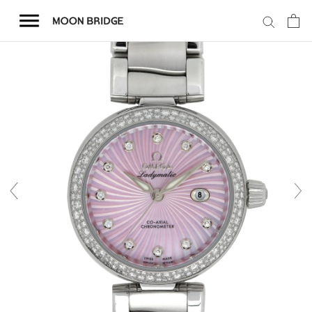
コ
ン
テ
ン
ツ
を
ホーム
ス
キ
商品一覧
ッ
プ
会社概要
事業内容
店舗案内