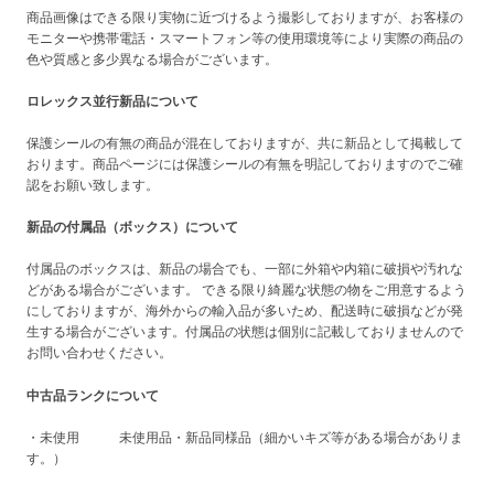
商品画像はできる限り実物に近づけるよう撮影しておりますが、お客様の
モニターや携帯電話・スマートフォン等の使用環境等により実際の商品の
色や質感と多少異なる場合がございます。
ロレックス並行新品について
保護シールの有無の商品が混在しておりますが、共に新品として掲載して
おります。商品ページには保護シールの有無を明記しておりますのでご確
認をお願い致します。
新品の付属品（ボックス）について
付属品のボックスは、新品の場合でも、一部に外箱や内箱に破損や汚れな
どがある場合がございます。 できる限り綺麗な状態の物をご用意するよう
にしておりますが、海外からの輸入品が多いため、配送時に破損などが発
生する場合がございます。付属品の状態は個別に記載しておりませんので
お問い合わせください。
中古品ランクについて
・未使用 未使用品・新品同様品（細かいキズ等がある場合がありま
す。）