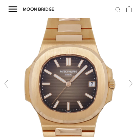
コ
ン
テ
ン
ツ
を
ホーム
ス
キ
商品一覧
ッ
プ
会社概要
事業内容
店舗案内