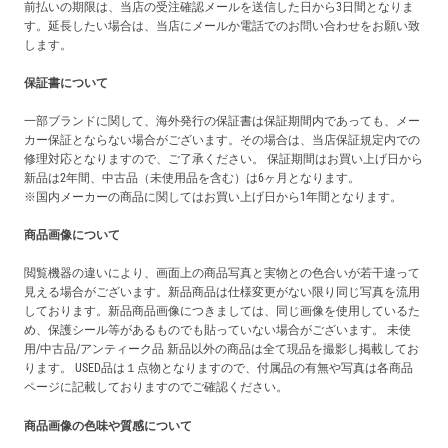
前払いの期限は、当店の受注確認メールを送信した日から3日間となりま
す。延長したい場合は、当店にメールか電話でのお問い合わせをお願い致
します。
保証書について
一部ブランドに関して、海外発行の保証書は保証期間内であっても、メー
カー保証とならない場合がございます。その場合は、当店保証規定内での
修理対応となりますので、ご了承ください。 保証期間はお買い上げ日から
新品は2年間、中古品（未使用品を含む）は6ヶ月となります。
※国内メーカーの商品に関してはお買い上げ日から1年間となります。
商品画像について
閲覧機器の違いにより、画面上の商品写真と実物との色合いが若干違って
見える場合がございます。新品商品は仕様変更がない限り同じ写真を流用
しております。新品商品画像につきましては、同じ画像を使用しているた
め、保護シール等があるものでも貼っていない場合がございます。 未使
用/中古品/アンティーク品 新品以外の商品は全て現品を撮影し掲載してお
ります。 USED品は１点物となりますので、付属品の有無や写真は各商品
ページに記載しておりますのでご確認ください。
商品画像の色味や質感について