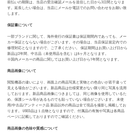
前払いの期限は、当店の受注確認メールを送信した日から3日間となりま
す。延長したい場合は、当店にメールか電話でのお問い合わせをお願い致
します。
保証書について
一部ブランドに関して、海外発行の保証書は保証期間内であっても、メー
カー保証とならない場合がございます。その場合は、当店保証規定内での
修理対応となりますので、ご了承ください。 保証期間はお買い上げ日から
新品は2年間、中古品（未使用品を含む）は6ヶ月となります。
※国内メーカーの商品に関してはお買い上げ日から1年間となります。
商品画像について
閲覧機器の違いにより、画面上の商品写真と実物との色合いが若干違って
見える場合がございます。新品商品は仕様変更がない限り同じ写真を流用
しております。新品商品画像につきましては、同じ画像を使用しているた
め、保護シール等があるものでも貼っていない場合がございます。 未使
用/中古品/アンティーク品 新品以外の商品は全て現品を撮影し掲載してお
ります。 USED品は１点物となりますので、付属品の有無や写真は各商品
ページに記載しておりますのでご確認ください。
商品画像の色味や質感について