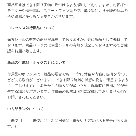
商品画像はできる限り実物に近づけるよう撮影しておりますが、お客様の
モニターや携帯電話・スマートフォン等の使用環境等により実際の商品の
色や質感と多少異なる場合がございます。
ロレックス並行新品について
保護シールの有無の商品が混在しておりますが、共に新品として掲載して
おります。商品ページには保護シールの有無を明記しておりますのでご確
認をお願い致します。
新品の付属品（ボックス）について
付属品のボックスは、新品の場合でも、一部に外箱や内箱に破損や汚れな
どがある場合がございます。 できる限り綺麗な状態の物をご用意するよう
にしておりますが、海外からの輸入品が多いため、配送時に破損などが発
生する場合がございます。付属品の状態は個別に記載しておりませんので
お問い合わせください。
中古品ランクについて
・未使用 未使用品・新品同様品（細かいキズ等がある場合がありま
す。）