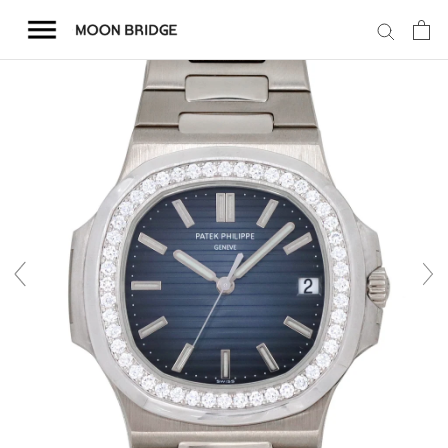
コ
ン
テ
ン
ツ
を
ホーム
ス
キ
商品一覧
ッ
プ
会社概要
事業内容
店舗案内