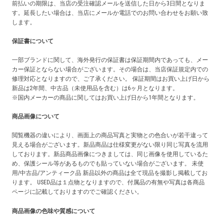
前払いの期限は、当店の受注確認メールを送信した日から3日間となりま
す。延長したい場合は、当店にメールか電話でのお問い合わせをお願い致
します。
保証書について
一部ブランドに関して、海外発行の保証書は保証期間内であっても、メー
カー保証とならない場合がございます。その場合は、当店保証規定内での
修理対応となりますので、ご了承ください。 保証期間はお買い上げ日から
新品は2年間、中古品（未使用品を含む）は6ヶ月となります。
※国内メーカーの商品に関してはお買い上げ日から1年間となります。
商品画像について
閲覧機器の違いにより、画面上の商品写真と実物との色合いが若干違って
見える場合がございます。新品商品は仕様変更がない限り同じ写真を流用
しております。新品商品画像につきましては、同じ画像を使用しているた
め、保護シール等があるものでも貼っていない場合がございます。 未使
用/中古品/アンティーク品 新品以外の商品は全て現品を撮影し掲載してお
ります。 USED品は１点物となりますので、付属品の有無や写真は各商品
ページに記載しておりますのでご確認ください。
商品画像の色味や質感について