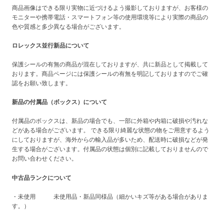
商品画像はできる限り実物に近づけるよう撮影しておりますが、お客様の
モニターや携帯電話・スマートフォン等の使用環境等により実際の商品の
色や質感と多少異なる場合がございます。
ロレックス並行新品について
保護シールの有無の商品が混在しておりますが、共に新品として掲載して
おります。商品ページには保護シールの有無を明記しておりますのでご確
認をお願い致します。
新品の付属品（ボックス）について
付属品のボックスは、新品の場合でも、一部に外箱や内箱に破損や汚れな
どがある場合がございます。 できる限り綺麗な状態の物をご用意するよう
にしておりますが、海外からの輸入品が多いため、配送時に破損などが発
生する場合がございます。付属品の状態は個別に記載しておりませんので
お問い合わせください。
中古品ランクについて
・未使用 未使用品・新品同様品（細かいキズ等がある場合がありま
す。）