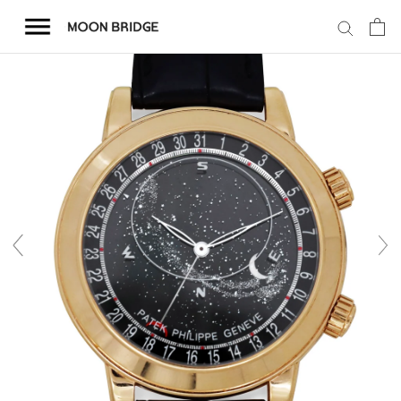
コ
ン
テ
ン
ツ
を
ホーム
ス
キ
商品一覧
ッ
プ
会社概要
事業内容
店舗案内