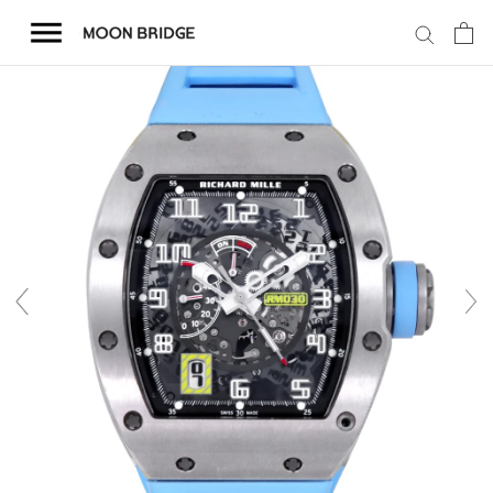
コ
ン
テ
ン
ツ
を
ホーム
ス
キ
商品一覧
ッ
プ
会社概要
事業内容
店舗案内