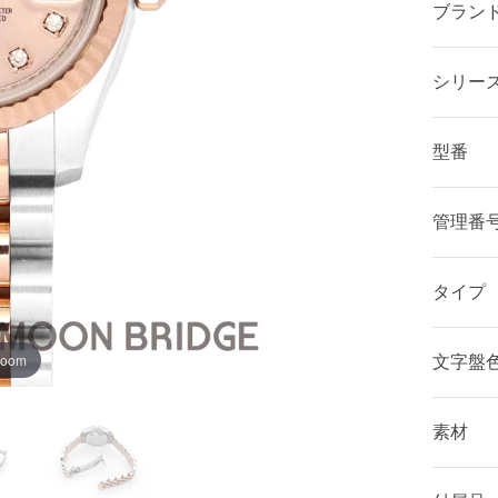
ブラン
シリー
型番
管理番
タイプ
zoom
文字盤
素材