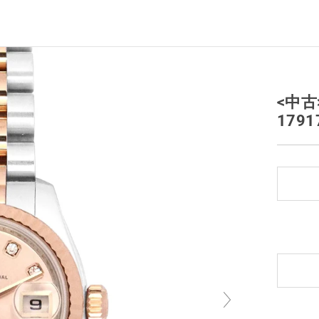
<中古
1791