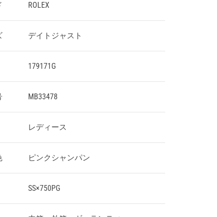
ド
ROLEX
ズ
デイトジャスト
179171G
号
MB33478
レディース
色
ピンクシャンパン
SS×750PG