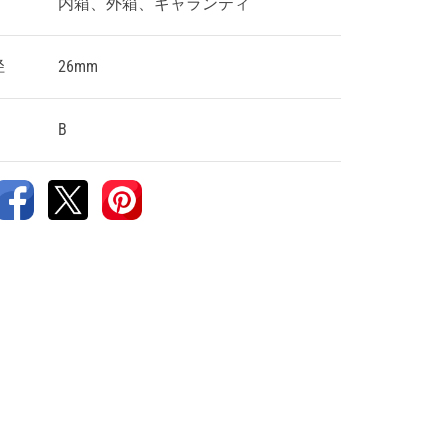
内箱、外箱、ギャランティ
径
26mm
B