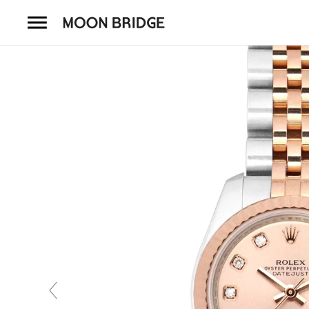
コ
ン
テ
ン
ツ
を
ホーム
ス
キ
商品一覧
ッ
プ
会社概要
事業内容
店舗案内