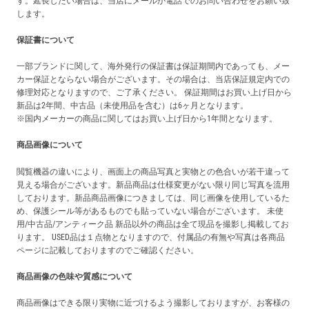
す。延長したい場合は、当店にメールか電話でのお問い合わせをお願い致
します。
保証書について
一部ブランドに関して、海外発行の保証書は保証期間内であっても、メー
カー保証とならない場合がございます。その場合は、当店保証規定内での
修理対応となりますので、ご了承ください。 保証期間はお買い上げ日から
新品は2年間、中古品（未使用品を含む）は6ヶ月となります。
※国内メーカーの商品に関してはお買い上げ日から1年間となります。
商品画像について
閲覧機器の違いにより、画面上の商品写真と実物との色合いが若干違って
見える場合がございます。新品商品は仕様変更がない限り同じ写真を流用
しております。新品商品画像につきましては、同じ画像を使用しているた
め、保護シール等があるものでも貼っていない場合がございます。 未使
用/中古品/アンティーク品 新品以外の商品は全て現品を撮影し掲載してお
ります。 USED品は１点物となりますので、付属品の有無や写真は各商品
ページに記載しておりますのでご確認ください。
商品画像の色味や質感について
商品画像はできる限り実物に近づけるよう撮影しておりますが、お客様の