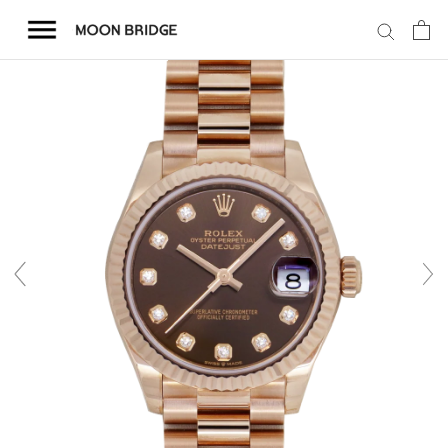
コ
ン
テ
ン
ツ
を
ホーム
ス
キ
商品一覧
ッ
プ
会社概要
事業内容
店舗案内