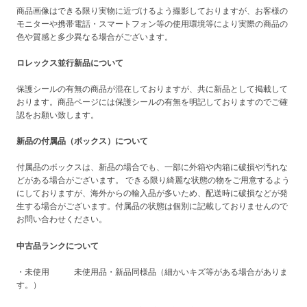
商品画像はできる限り実物に近づけるよう撮影しておりますが、お客様の
モニターや携帯電話・スマートフォン等の使用環境等により実際の商品の
色や質感と多少異なる場合がございます。
ロレックス並行新品について
保護シールの有無の商品が混在しておりますが、共に新品として掲載して
おります。商品ページには保護シールの有無を明記しておりますのでご確
認をお願い致します。
新品の付属品（ボックス）について
付属品のボックスは、新品の場合でも、一部に外箱や内箱に破損や汚れな
どがある場合がございます。 できる限り綺麗な状態の物をご用意するよう
にしておりますが、海外からの輸入品が多いため、配送時に破損などが発
生する場合がございます。付属品の状態は個別に記載しておりませんので
お問い合わせください。
中古品ランクについて
・未使用 未使用品・新品同様品（細かいキズ等がある場合がありま
す。）