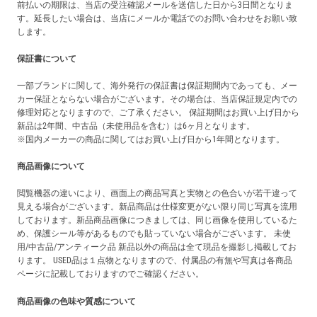
前払いの期限は、当店の受注確認メールを送信した日から3日間となりま
す。延長したい場合は、当店にメールか電話でのお問い合わせをお願い致
します。
保証書について
一部ブランドに関して、海外発行の保証書は保証期間内であっても、メー
カー保証とならない場合がございます。その場合は、当店保証規定内での
修理対応となりますので、ご了承ください。 保証期間はお買い上げ日から
新品は2年間、中古品（未使用品を含む）は6ヶ月となります。
※国内メーカーの商品に関してはお買い上げ日から1年間となります。
商品画像について
閲覧機器の違いにより、画面上の商品写真と実物との色合いが若干違って
見える場合がございます。新品商品は仕様変更がない限り同じ写真を流用
しております。新品商品画像につきましては、同じ画像を使用しているた
め、保護シール等があるものでも貼っていない場合がございます。 未使
用/中古品/アンティーク品 新品以外の商品は全て現品を撮影し掲載してお
ります。 USED品は１点物となりますので、付属品の有無や写真は各商品
ページに記載しておりますのでご確認ください。
商品画像の色味や質感について