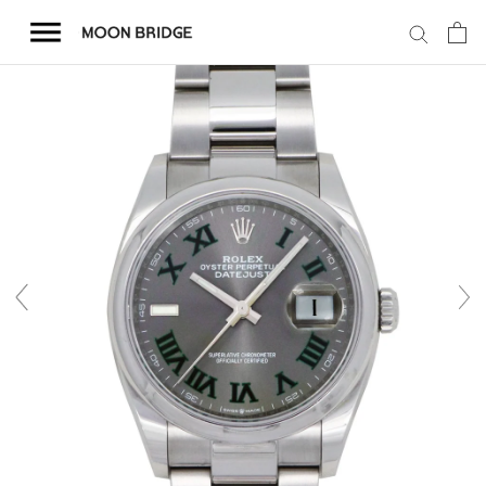
コ
ン
テ
ン
ツ
を
ホーム
ス
キ
商品一覧
ッ
プ
会社概要
事業内容
店舗案内