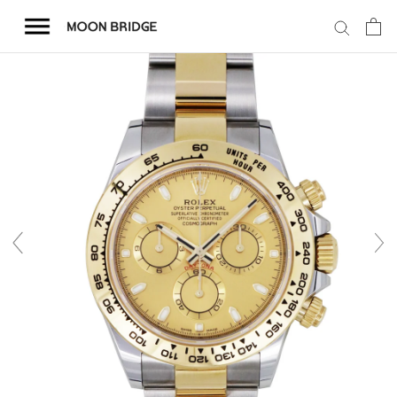
コ
ン
テ
ン
ツ
を
ホーム
ス
キ
商品一覧
ッ
プ
会社概要
事業内容
店舗案内