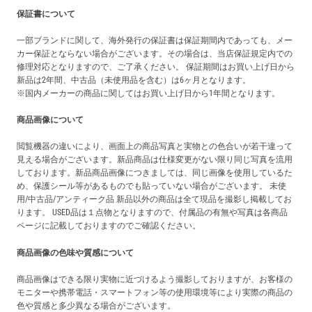
保証書について
一部ブランドに関して、海外発行の保証書は保証期間内であっても、メー
カー保証とならない場合がございます。その場合は、当店保証規定内での
修理対応となりますので、ご了承ください。 保証期間はお買い上げ日から
新品は2年間、中古品（未使用品を含む）は6ヶ月となります。
※国内メーカーの商品に関してはお買い上げ日から1年間となります。
商品画像について
閲覧機器の違いにより、画面上の商品写真と実物との色合いが若干違って
見える場合がございます。新品商品は仕様変更がない限り同じ写真を流用
しております。新品商品画像につきましては、同じ画像を使用しているた
め、保護シール等があるものでも貼っていない場合がございます。 未使
用/中古品/アンティーク品 新品以外の商品は全て現品を撮影し掲載してお
ります。 USED品は１点物となりますので、付属品の有無や写真は各商品
ページに記載しておりますのでご確認ください。
商品画像の色味や質感について
商品画像はできる限り実物に近づけるよう撮影しておりますが、お客様の
モニターや携帯電話・スマートフォン等の使用環境等により実際の商品の
色や質感と多少異なる場合がございます。