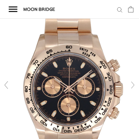
コ
ン
テ
ン
ツ
を
ホーム
ス
キ
商品一覧
ッ
プ
会社概要
事業内容
店舗案内