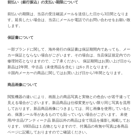
前払い（銀行振込）の支払い期限について
前払いの期限は、当店の受注確認メールを送信した日から3日間となりま
す。延長したい場合は、当店にメールか電話でのお問い合わせをお願い致
します。
保証書について
一部ブランドに関して、海外発行の保証書は保証期間内であっても、メー
カー保証とならない場合がございます。その場合は、当店保証規定内での
修理対応となりますので、ご了承ください。 保証期間はお買い上げ日から
新品は2年間、中古品（未使用品を含む）は6ヶ月となります。
※国内メーカーの商品に関してはお買い上げ日から1年間となります。
商品画像について
閲覧機器の違いにより、画面上の商品写真と実物との色合いが若干違って
見える場合がございます。新品商品は仕様変更がない限り同じ写真を流用
しております。新品商品画像につきましては、同じ画像を使用しているた
め、保護シール等があるものでも貼っていない場合がございます。 未使
用/中古品/アンティーク品 新品以外の商品は全て現品を撮影し掲載してお
ります。 USED品は１点物となりますので、付属品の有無や写真は各商品
ページに記載しておりますのでご確認ください。