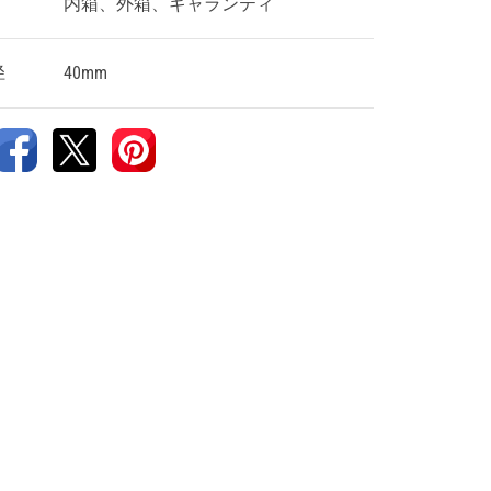
内箱、外箱、ギャランティ
径
40mm