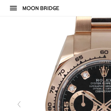
コ
ン
テ
ン
ツ
を
ホーム
ス
キ
商品一覧
ッ
プ
会社概要
事業内容
店舗案内