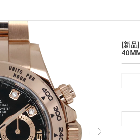
[新品
40M