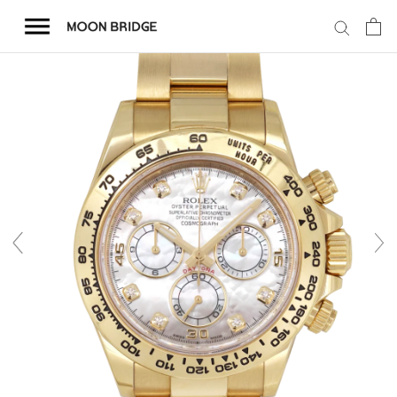
コ
ン
テ
ン
ツ
を
ホーム
ス
キ
商品一覧
ッ
プ
会社概要
事業内容
店舗案内