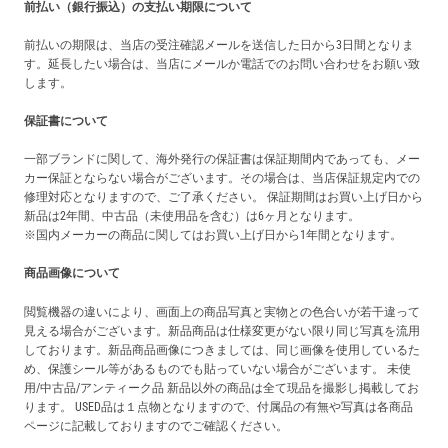
前払い（銀行振込）の支払い期限について
前払いの期限は、当店の受注確認メールを送信した日から3日間となりま
す。延長したい場合は、当店にメールか電話でのお問い合わせをお願い致
します。
保証書について
一部ブランドに関して、海外発行の保証書は保証期間内であっても、メー
カー保証とならない場合がございます。その場合は、当店保証規定内での
修理対応となりますので、ご了承ください。 保証期間はお買い上げ日から
新品は2年間、中古品（未使用品を含む）は6ヶ月となります。
※国内メーカーの商品に関してはお買い上げ日から1年間となります。
商品画像について
閲覧機器の違いにより、画面上の商品写真と実物との色合いが若干違って
見える場合がございます。新品商品は仕様変更がない限り同じ写真を流用
しております。新品商品画像につきましては、同じ画像を使用しているた
め、保護シール等があるものでも貼っていない場合がございます。 未使
用/中古品/アンティーク品 新品以外の商品は全て現品を撮影し掲載してお
ります。 USED品は１点物となりますので、付属品の有無や写真は各商品
ページに記載しておりますのでご確認ください。