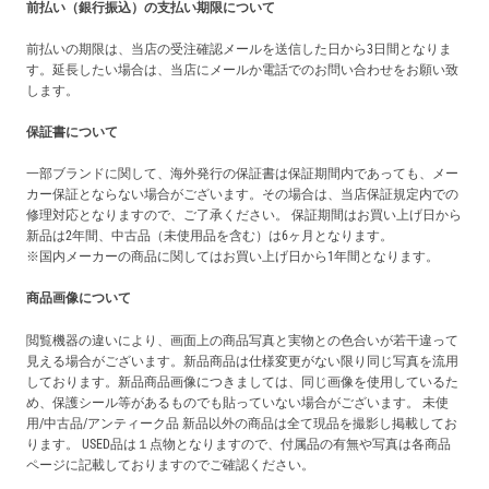
前払い（銀行振込）の支払い期限について
前払いの期限は、当店の受注確認メールを送信した日から3日間となりま
す。延長したい場合は、当店にメールか電話でのお問い合わせをお願い致
します。
保証書について
一部ブランドに関して、海外発行の保証書は保証期間内であっても、メー
カー保証とならない場合がございます。その場合は、当店保証規定内での
修理対応となりますので、ご了承ください。 保証期間はお買い上げ日から
新品は2年間、中古品（未使用品を含む）は6ヶ月となります。
※国内メーカーの商品に関してはお買い上げ日から1年間となります。
商品画像について
閲覧機器の違いにより、画面上の商品写真と実物との色合いが若干違って
見える場合がございます。新品商品は仕様変更がない限り同じ写真を流用
しております。新品商品画像につきましては、同じ画像を使用しているた
め、保護シール等があるものでも貼っていない場合がございます。 未使
用/中古品/アンティーク品 新品以外の商品は全て現品を撮影し掲載してお
ります。 USED品は１点物となりますので、付属品の有無や写真は各商品
ページに記載しておりますのでご確認ください。