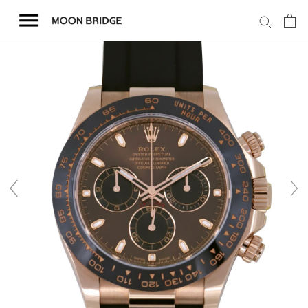
コ
ン
テ
ン
ツ
を
ホーム
ス
キ
商品一覧
ッ
プ
会社概要
事業内容
店舗案内