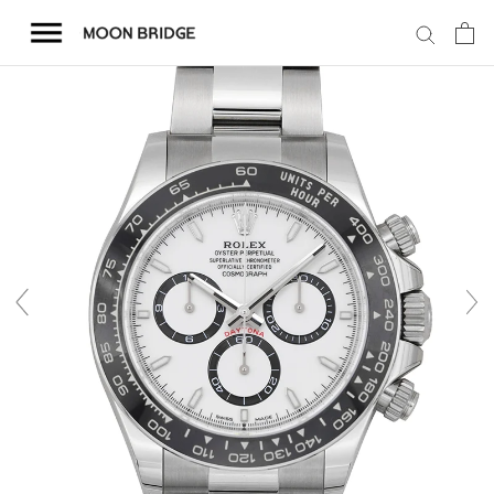
コ
ン
テ
ン
ツ
を
ホーム
ス
キ
商品一覧
ッ
プ
会社概要
事業内容
店舗案内