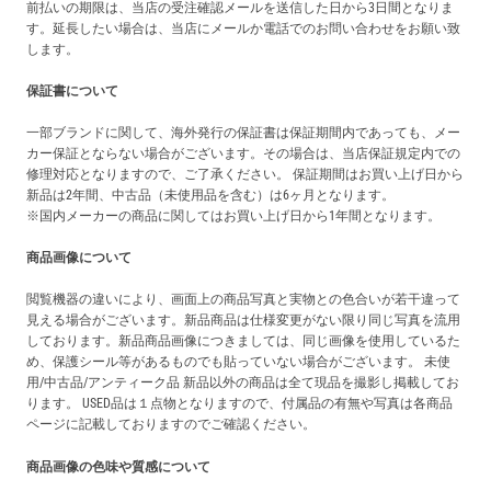
前払いの期限は、当店の受注確認メールを送信した日から3日間となりま
す。延長したい場合は、当店にメールか電話でのお問い合わせをお願い致
します。
保証書について
一部ブランドに関して、海外発行の保証書は保証期間内であっても、メー
カー保証とならない場合がございます。その場合は、当店保証規定内での
修理対応となりますので、ご了承ください。 保証期間はお買い上げ日から
新品は2年間、中古品（未使用品を含む）は6ヶ月となります。
※国内メーカーの商品に関してはお買い上げ日から1年間となります。
商品画像について
閲覧機器の違いにより、画面上の商品写真と実物との色合いが若干違って
見える場合がございます。新品商品は仕様変更がない限り同じ写真を流用
しております。新品商品画像につきましては、同じ画像を使用しているた
め、保護シール等があるものでも貼っていない場合がございます。 未使
用/中古品/アンティーク品 新品以外の商品は全て現品を撮影し掲載してお
ります。 USED品は１点物となりますので、付属品の有無や写真は各商品
ページに記載しておりますのでご確認ください。
商品画像の色味や質感について