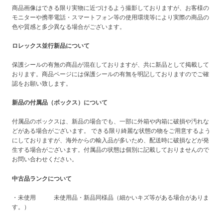
商品画像はできる限り実物に近づけるよう撮影しておりますが、お客様の
モニターや携帯電話・スマートフォン等の使用環境等により実際の商品の
色や質感と多少異なる場合がございます。
ロレックス並行新品について
保護シールの有無の商品が混在しておりますが、共に新品として掲載して
おります。商品ページには保護シールの有無を明記しておりますのでご確
認をお願い致します。
新品の付属品（ボックス）について
付属品のボックスは、新品の場合でも、一部に外箱や内箱に破損や汚れな
どがある場合がございます。 できる限り綺麗な状態の物をご用意するよう
にしておりますが、海外からの輸入品が多いため、配送時に破損などが発
生する場合がございます。付属品の状態は個別に記載しておりませんので
お問い合わせください。
中古品ランクについて
・未使用 未使用品・新品同様品（細かいキズ等がある場合がありま
す。）