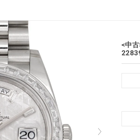
<中古
2283