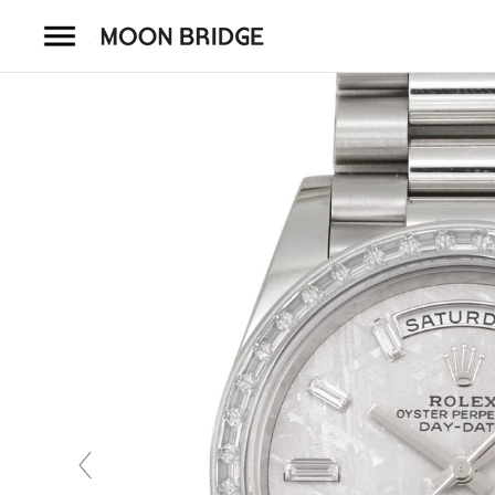
コ
ン
テ
ン
ツ
を
ホーム
ス
キ
商品一覧
ッ
プ
会社概要
事業内容
店舗案内