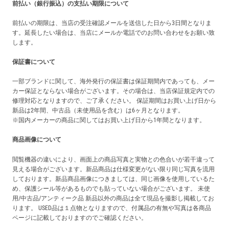
前払い（銀行振込）の支払い期限について
前払いの期限は、当店の受注確認メールを送信した日から3日間となりま
す。延長したい場合は、当店にメールか電話でのお問い合わせをお願い致
します。
保証書について
一部ブランドに関して、海外発行の保証書は保証期間内であっても、メー
カー保証とならない場合がございます。その場合は、当店保証規定内での
修理対応となりますので、ご了承ください。 保証期間はお買い上げ日から
新品は2年間、中古品（未使用品を含む）は6ヶ月となります。
※国内メーカーの商品に関してはお買い上げ日から1年間となります。
商品画像について
閲覧機器の違いにより、画面上の商品写真と実物との色合いが若干違って
見える場合がございます。新品商品は仕様変更がない限り同じ写真を流用
しております。新品商品画像につきましては、同じ画像を使用しているた
め、保護シール等があるものでも貼っていない場合がございます。 未使
用/中古品/アンティーク品 新品以外の商品は全て現品を撮影し掲載してお
ります。 USED品は１点物となりますので、付属品の有無や写真は各商品
ページに記載しておりますのでご確認ください。