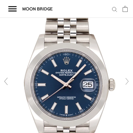
コ
ン
テ
ン
ツ
を
ホーム
ス
キ
商品一覧
ッ
プ
会社概要
事業内容
店舗案内