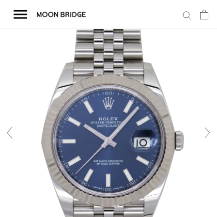
コ
ン
テ
ン
ツ
を
ホーム
ス
キ
商品一覧
ッ
プ
会社概要
事業内容
店舗案内