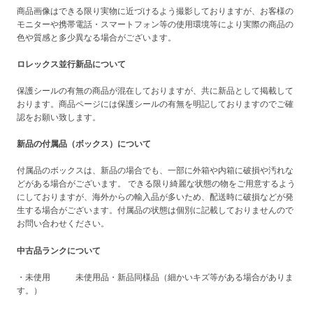
商品画像はできる限り実物に近づけるよう撮影しておりますが、お客様の
モニターや携帯電話・スマートフォン等の使用環境等により実際の商品の
色や質感と多少異なる場合がございます。
ロレックス並行新品について
保護シールの有無の商品が混在しておりますが、共に新品として掲載して
おります。商品ページには保護シールの有無を明記しておりますのでご確
認をお願い致します。
新品の付属品（ボックス）について
付属品のボックスは、新品の場合でも、一部に外箱や内箱に破損や汚れな
どがある場合がございます。 できる限り綺麗な状態の物をご用意するよう
にしておりますが、海外からの輸入品が多いため、配送時に破損などが発
生する場合がございます。付属品の状態は個別に記載しておりませんので
お問い合わせください。
中古品ランクについて
・未使用 未使用品・新品同様品（細かいキズ等がある場合がありま
す。）