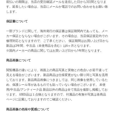
前払いの期限は、当店の受注確認メールを送信した日から3日間となりま
す。延長したい場合は、当店にメールか電話でのお問い合わせをお願い致
します。
保証書について
一部ブランドに関して、海外発行の保証書は保証期間内であっても、メー
カー保証とならない場合がございます。その場合は、当店保証規定内での
修理対応となりますので、ご了承ください。 保証期間はお買い上げ日から
新品は2年間、中古品（未使用品を含む）は6ヶ月となります。
※国内メーカーの商品に関してはお買い上げ日から1年間となります。
商品画像について
閲覧機器の違いにより、画面上の商品写真と実物との色合いが若干違って
見える場合がございます。新品商品は仕様変更がない限り同じ写真を流用
しております。新品商品画像につきましては、同じ画像を使用しているた
め、保護シール等があるものでも貼っていない場合がございます。 未使
用/中古品/アンティーク品 新品以外の商品は全て現品を撮影し掲載してお
ります。 USED品は１点物となりますので、付属品の有無や写真は各商品
ページに記載しておりますのでご確認ください。
商品画像の色味や質感について