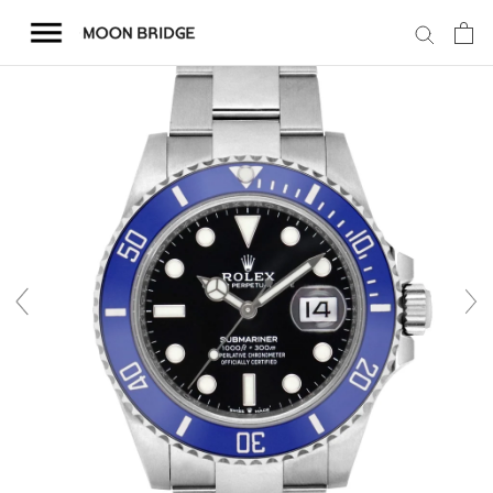
コ
ン
テ
ン
ツ
を
ホーム
ス
キ
商品一覧
ッ
プ
会社概要
事業内容
店舗案内