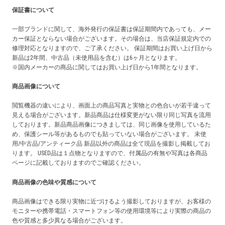
保証書について
一部ブランドに関して、海外発行の保証書は保証期間内であっても、メー
カー保証とならない場合がございます。その場合は、当店保証規定内での
修理対応となりますので、ご了承ください。 保証期間はお買い上げ日から
新品は2年間、中古品（未使用品を含む）は6ヶ月となります。
※国内メーカーの商品に関してはお買い上げ日から1年間となります。
商品画像について
閲覧機器の違いにより、画面上の商品写真と実物との色合いが若干違って
見える場合がございます。新品商品は仕様変更がない限り同じ写真を流用
しております。新品商品画像につきましては、同じ画像を使用しているた
め、保護シール等があるものでも貼っていない場合がございます。 未使
用/中古品/アンティーク品 新品以外の商品は全て現品を撮影し掲載してお
ります。 USED品は１点物となりますので、付属品の有無や写真は各商品
ページに記載しておりますのでご確認ください。
商品画像の色味や質感について
商品画像はできる限り実物に近づけるよう撮影しておりますが、お客様の
モニターや携帯電話・スマートフォン等の使用環境等により実際の商品の
色や質感と多少異なる場合がございます。