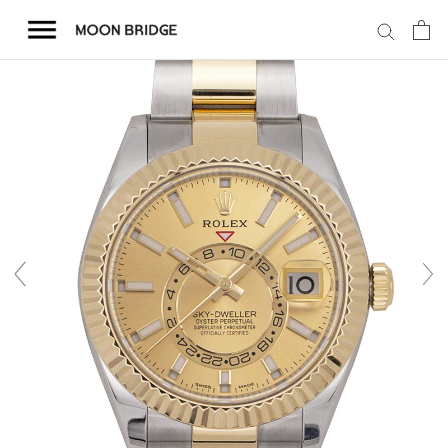
コ
ン
テ
ン
ツ
を
ホーム
ス
キ
商品一覧
ッ
プ
会社概要
事業内容
店舗案内