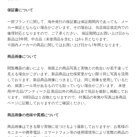
保証書について
一部ブランドに関して、海外発行の保証書は保証期間内であっても、メー
カー保証とならない場合がございます。その場合は、当店保証規定内での
修理対応となりますので、ご了承ください。 保証期間はお買い上げ日から
新品は2年間、中古品（未使用品を含む）は6ヶ月となります。
※国内メーカーの商品に関してはお買い上げ日から1年間となります。
商品画像について
閲覧機器の違いにより、画面上の商品写真と実物との色合いが若干違って
見える場合がございます。新品商品は仕様変更がない限り同じ写真を流用
しております。新品商品画像につきましては、同じ画像を使用しているた
め、保護シール等があるものでも貼っていない場合がございます。 未使
用/中古品/アンティーク品 新品以外の商品は全て現品を撮影し掲載してお
ります。 USED品は１点物となりますので、付属品の有無や写真は各商品
ページに記載しておりますのでご確認ください。
商品画像の色味や質感について
商品画像はできる限り実物に近づけるよう撮影しておりますが、お客様の
モニターや携帯電話・スマートフォン等の使用環境等により実際の商品の