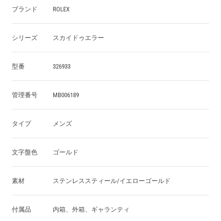
ブランド
ROLEX
シリーズ
スカイドゥエラー
型番
326933
管理番号
MB006189
タイプ
メンズ
文字盤色
ゴールド
素材
ステンレススティール/イエローゴールド
付属品
内箱、外箱、ギャランティ