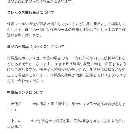
色や質感と多少異なる場合がございます。
ロレックス並行新品について
保護シールの有無の商品が混在しておりますが、共に新品として掲載して
おります。商品ページには保護シールの有無を明記しておりますのでご確
認をお願い致します。
新品の付属品（ボックス）について
付属品のボックスは、新品の場合でも、一部に外箱や内箱に破損や汚れな
どがある場合がございます。 できる限り綺麗な状態の物をご用意するよう
にしておりますが、海外からの輸入品が多いため、配送時に破損などが発
生する場合がございます。付属品の状態は個別に記載しておりませんので
お問い合わせください。
中古品ランクについて
・未使用 未使用品・新品同様品（細かいキズ等がある場合がありま
す。）
・中古A キズが少なめで程度が良い商品/磨きを施してあり未使用に
近い商品