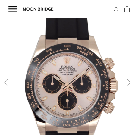
コ
ン
テ
ン
ツ
を
ホーム
ス
キ
商品一覧
ッ
プ
会社概要
事業内容
店舗案内