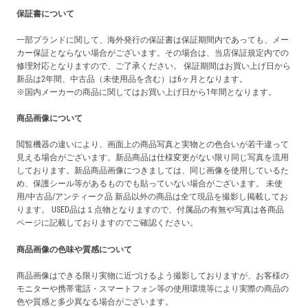
保証書について
一部ブランドに関して、海外発行の保証書は保証期間内であっても、メー
カー保証とならない場合がございます。その場合は、当店保証規定内での
修理対応となりますので、ご了承ください。 保証期間はお買い上げ日から
新品は2年間、中古品（未使用品を含む）は6ヶ月となります。
※国内メーカーの商品に関してはお買い上げ日から1年間となります。
商品画像について
閲覧機器の違いにより、画面上の商品写真と実物との色合いが若干違って
見える場合がございます。新品商品は仕様変更がない限り同じ写真を流用
しております。新品商品画像につきましては、同じ画像を使用しているた
め、保護シール等があるものでも貼っていない場合がございます。 未使
用/中古品/アンティーク品 新品以外の商品は全て現品を撮影し掲載してお
ります。 USED品は１点物となりますので、付属品の有無や写真は各商品
ページに記載しておりますのでご確認ください。
商品画像の色味や質感について
商品画像はできる限り実物に近づけるよう撮影しておりますが、お客様の
モニターや携帯電話・スマートフォン等の使用環境等により実際の商品の
色や質感と多少異なる場合がございます。