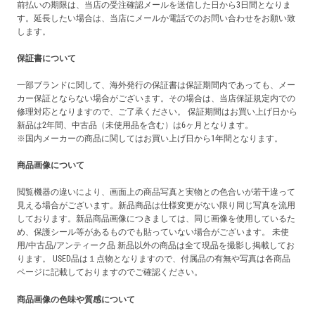
前払いの期限は、当店の受注確認メールを送信した日から3日間となりま
す。延長したい場合は、当店にメールか電話でのお問い合わせをお願い致
します。
保証書について
一部ブランドに関して、海外発行の保証書は保証期間内であっても、メー
カー保証とならない場合がございます。その場合は、当店保証規定内での
修理対応となりますので、ご了承ください。 保証期間はお買い上げ日から
新品は2年間、中古品（未使用品を含む）は6ヶ月となります。
※国内メーカーの商品に関してはお買い上げ日から1年間となります。
商品画像について
閲覧機器の違いにより、画面上の商品写真と実物との色合いが若干違って
見える場合がございます。新品商品は仕様変更がない限り同じ写真を流用
しております。新品商品画像につきましては、同じ画像を使用しているた
め、保護シール等があるものでも貼っていない場合がございます。 未使
用/中古品/アンティーク品 新品以外の商品は全て現品を撮影し掲載してお
ります。 USED品は１点物となりますので、付属品の有無や写真は各商品
ページに記載しておりますのでご確認ください。
商品画像の色味や質感について