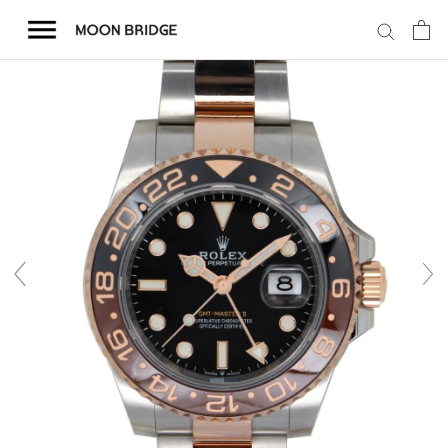
コ
ン
テ
ン
ツ
を
ホーム
ス
キ
商品一覧
ッ
プ
会社概要
事業内容
店舗案内