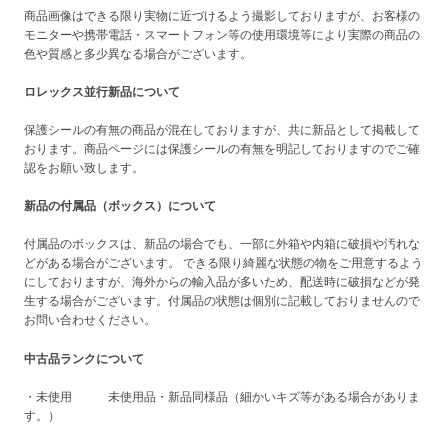
商品画像はできる限り実物に近づけるよう撮影しておりますが、お客様の
モニターや携帯電話・スマートフォン等の使用環境等により実際の商品の
色や質感と多少異なる場合がございます。
ロレックス並行新品について
保護シールの有無の商品が混在しておりますが、共に新品として掲載して
おります。商品ページには保護シールの有無を明記しておりますのでご確
認をお願い致します。
新品の付属品（ボックス）について
付属品のボックスは、新品の場合でも、一部に外箱や内箱に破損や汚れな
どがある場合がございます。 できる限り綺麗な状態の物をご用意するよう
にしておりますが、海外からの輸入品が多いため、配送時に破損などが発
生する場合がございます。付属品の状態は個別に記載しておりませんので
お問い合わせください。
中古品ランクについて
・未使用 未使用品・新品同様品（細かいキズ等がある場合がありま
す。）