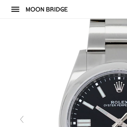
コ
ン
テ
ン
ツ
を
ホーム
ス
キ
商品一覧
ッ
プ
会社概要
事業内容
店舗案内