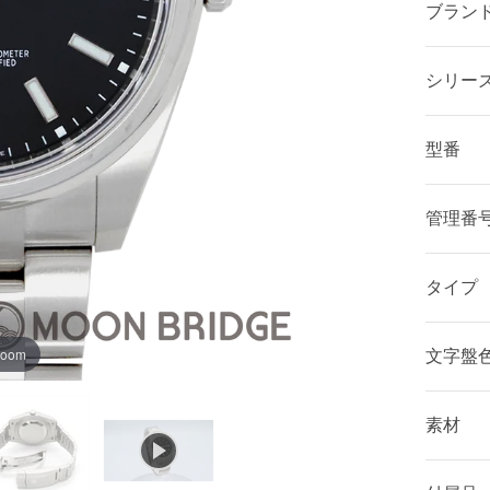
ブラン
シリー
型番
管理番
タイプ
zoom
文字盤
素材