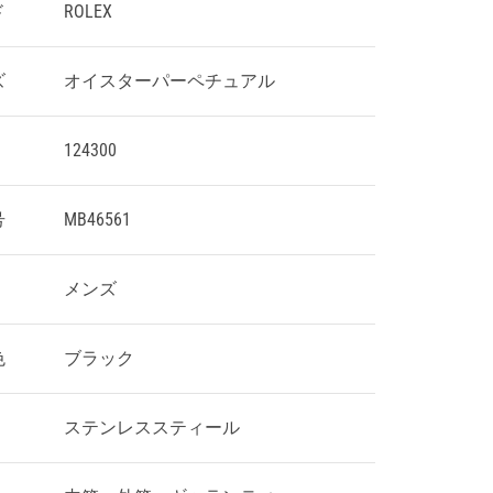
ド
ROLEX
ズ
オイスターパーペチュアル
124300
号
MB46561
メンズ
色
ブラック
ステンレススティール