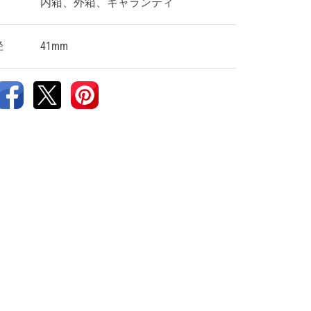
内箱、外箱、ギャランティ
径
41mm