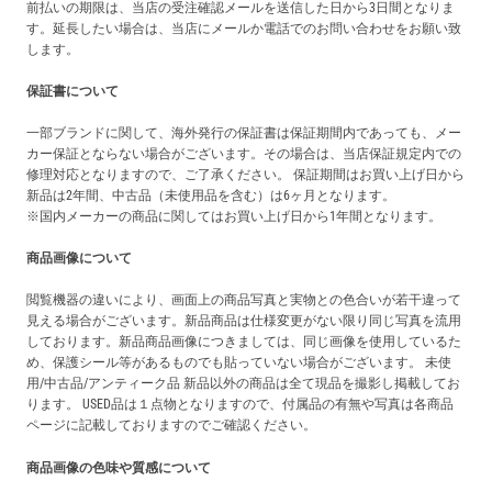
前払いの期限は、当店の受注確認メールを送信した日から3日間となりま
す。延長したい場合は、当店にメールか電話でのお問い合わせをお願い致
します。
保証書について
一部ブランドに関して、海外発行の保証書は保証期間内であっても、メー
カー保証とならない場合がございます。その場合は、当店保証規定内での
修理対応となりますので、ご了承ください。 保証期間はお買い上げ日から
新品は2年間、中古品（未使用品を含む）は6ヶ月となります。
※国内メーカーの商品に関してはお買い上げ日から1年間となります。
商品画像について
閲覧機器の違いにより、画面上の商品写真と実物との色合いが若干違って
見える場合がございます。新品商品は仕様変更がない限り同じ写真を流用
しております。新品商品画像につきましては、同じ画像を使用しているた
め、保護シール等があるものでも貼っていない場合がございます。 未使
用/中古品/アンティーク品 新品以外の商品は全て現品を撮影し掲載してお
ります。 USED品は１点物となりますので、付属品の有無や写真は各商品
ページに記載しておりますのでご確認ください。
商品画像の色味や質感について