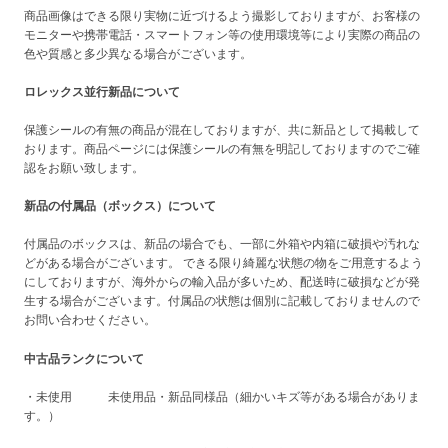
商品画像はできる限り実物に近づけるよう撮影しておりますが、お客様の
モニターや携帯電話・スマートフォン等の使用環境等により実際の商品の
色や質感と多少異なる場合がございます。
ロレックス並行新品について
保護シールの有無の商品が混在しておりますが、共に新品として掲載して
おります。商品ページには保護シールの有無を明記しておりますのでご確
認をお願い致します。
新品の付属品（ボックス）について
付属品のボックスは、新品の場合でも、一部に外箱や内箱に破損や汚れな
どがある場合がございます。 できる限り綺麗な状態の物をご用意するよう
にしておりますが、海外からの輸入品が多いため、配送時に破損などが発
生する場合がございます。付属品の状態は個別に記載しておりませんので
お問い合わせください。
中古品ランクについて
・未使用 未使用品・新品同様品（細かいキズ等がある場合がありま
す。）