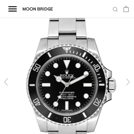
コ
ン
テ
ン
ツ
を
ホーム
ス
キ
商品一覧
ッ
プ
会社概要
事業内容
店舗案内