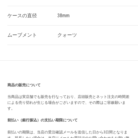
ケースの直径
38mm
ムーブメント
クォーツ
買い上げ前の注意事項
商品の販売について
当商品は実店舗でも販売を行なっており、店頭販売とネット注文の時間差
による売り切れが生じる場合がございますので、その際はご容赦願いま
す。
前払い（銀行振込）の支払い期限について
前払いの期限は、当店の受注確認メールを送信した日から3日間となりま
す。延長したい場合は、当店にメールか電話でのお問い合わせをお願い致