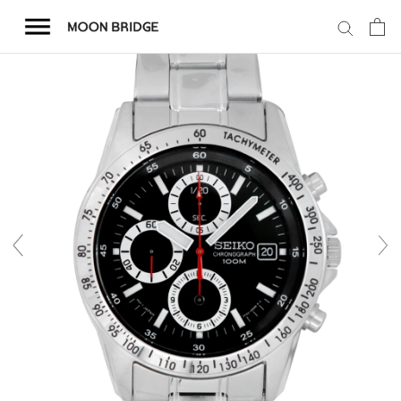
コ
ン
テ
ン
ツ
を
ホーム
ス
キ
商品一覧
ッ
プ
会社概要
事業内容
店舗案内