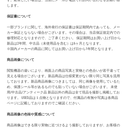
します。
保証書について
一部ブランドに関して、海外発行の保証書は保証期間内であっても、メー
カー保証とならない場合がございます。その場合は、当店保証規定内での
修理対応となりますので、ご了承ください。 保証期間はお買い上げ日から
新品は2年間、中古品（未使用品を含む）は6ヶ月となります。
※国内メーカーの商品に関してはお買い上げ日から1年間となります。
商品画像について
閲覧機器の違いにより、画面上の商品写真と実物との色合いが若干違って
見える場合がございます。新品商品は仕様変更がない限り同じ写真を流用
しております。新品商品画像につきましては、同じ画像を使用しているた
め、保護シール等があるものでも貼っていない場合がございます。 未使
用/中古品/アンティーク品 新品以外の商品は全て現品を撮影し掲載してお
ります。 USED品は１点物となりますので、付属品の有無や写真は各商品
ページに記載しておりますのでご確認ください。
商品画像の色味や質感について
商品画像はできる限り実物に近づけるよう撮影しておりますが、お客様の