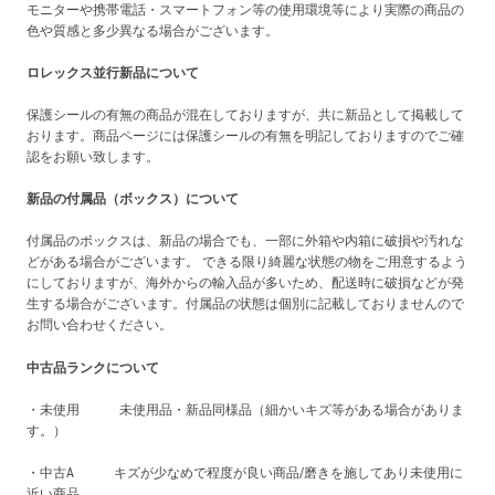
モニターや携帯電話・スマートフォン等の使用環境等により実際の商品の
色や質感と多少異なる場合がございます。
ロレックス並行新品について
保護シールの有無の商品が混在しておりますが、共に新品として掲載して
おります。商品ページには保護シールの有無を明記しておりますのでご確
認をお願い致します。
新品の付属品（ボックス）について
付属品のボックスは、新品の場合でも、一部に外箱や内箱に破損や汚れな
どがある場合がございます。 できる限り綺麗な状態の物をご用意するよう
にしておりますが、海外からの輸入品が多いため、配送時に破損などが発
生する場合がございます。付属品の状態は個別に記載しておりませんので
お問い合わせください。
中古品ランクについて
・未使用 未使用品・新品同様品（細かいキズ等がある場合がありま
す。）
・中古A キズが少なめで程度が良い商品/磨きを施してあり未使用に
近い商品