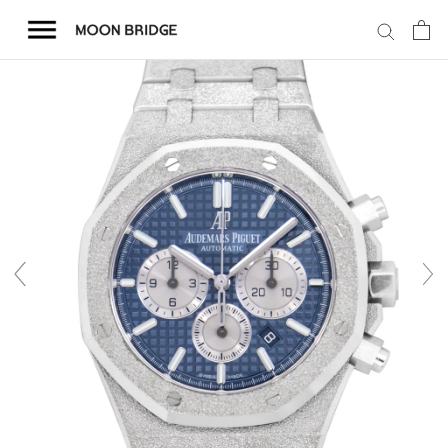
コ
ン
テ
ン
ツ
を
ホーム
ス
キ
商品一覧
ッ
プ
会社概要
事業内容
店舗案内