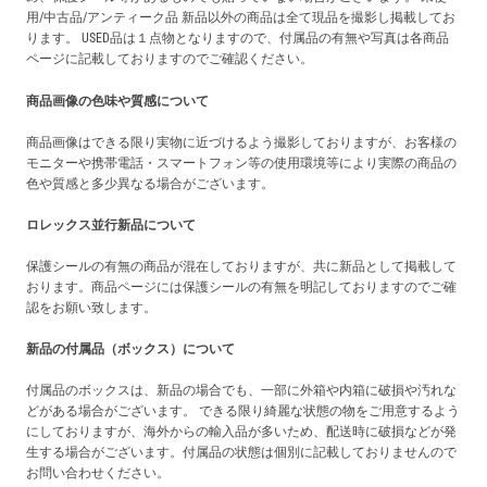
用/中古品/アンティーク品 新品以外の商品は全て現品を撮影し掲載してお
ります。 USED品は１点物となりますので、付属品の有無や写真は各商品
ページに記載しておりますのでご確認ください。
商品画像の色味や質感について
商品画像はできる限り実物に近づけるよう撮影しておりますが、お客様の
モニターや携帯電話・スマートフォン等の使用環境等により実際の商品の
色や質感と多少異なる場合がございます。
ロレックス並行新品について
保護シールの有無の商品が混在しておりますが、共に新品として掲載して
おります。商品ページには保護シールの有無を明記しておりますのでご確
認をお願い致します。
新品の付属品（ボックス）について
付属品のボックスは、新品の場合でも、一部に外箱や内箱に破損や汚れな
どがある場合がございます。 できる限り綺麗な状態の物をご用意するよう
にしておりますが、海外からの輸入品が多いため、配送時に破損などが発
生する場合がございます。付属品の状態は個別に記載しておりませんので
お問い合わせください。