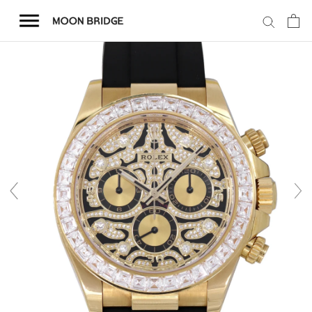
コ
ン
テ
ン
ツ
を
ホーム
ス
キ
商品一覧
ッ
プ
会社概要
事業内容
店舗案内