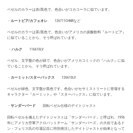
ベゼルのカラーは赤/黒色で、色合いがコカコーラに似ています。
・
ルートビア/カフェオレ
126711CHNRなど
ベゼルのカラーは茶/黒色で、色合いがアメリカの炭酸飲料『ルートビア』
に似ていることから、そう呼ばれています。
・
ハルク
116610LV
ベゼル、文字盤の色が緑で、色合いがアメリカコミックの『ハルク』に似
ていることから、そう呼ばれています。
・
カーミット/スターバックス
126610LV
ベゼルが緑色、文字盤が黒色です。色合いがセサミストリートに登場する
キャラクター『カーミット』や『スターバックス』に似ています。
・
サンダーバード
回転ベゼル仕様のデイトジャスト
回転ベゼルを備えたデイトジャストは「サンダーバード」と呼ばれ、1956
年にアメリカ空軍アクロバットチーム「サンダーバーズ」の大佐であるド
ン・フェリス氏の引退記念に特別発注したデイトジャストが由来となって