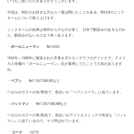
いつもご覧いただきありがとうございます。
買取価格例一覧
今回は、時計がお好きな方なら一度は聞いたことがある、ROLEXのニック
ネームについて取り上げます。
最新ニュース
ニックネームの由来は海外からのものが多く、日本で馴染みのあるものか
ら、馴染みのないものまで色々あります。
ご利用ガイド
・
ポールニューマン
Ref.6263
1963年～1988年に製造された手巻き式クロノグラフのデイトナで、アメリ
保証とメンテナンス
カ人俳優の『ポールニューマン』氏が着用してたことで人気があります
ね。
お問い合わせ
・
ペプシ
Ref.126710BLROなど
ベゼルのカラーが赤/青色で、色合いが『ペプシコーラ』に似ています。
・
バットマン
Ref.
126710BLNRなど
ベゼルのカラーが青/黒色で、色合いがアメリカコミックで有名な『バット
マン』に似ているので、そう呼ばれています。
・
コーク
16710