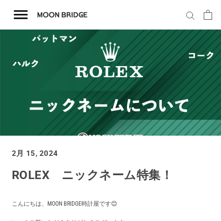
コ
ン
テ
ン
ツ
を
ホーム
ス
キ
商品一覧
ッ
プ
会社概要
2月 15, 2024
事業内容
ROLEX ニックネーム特集！
店舗案内
こんにちは、MOON BRIDGE時計屋です😊