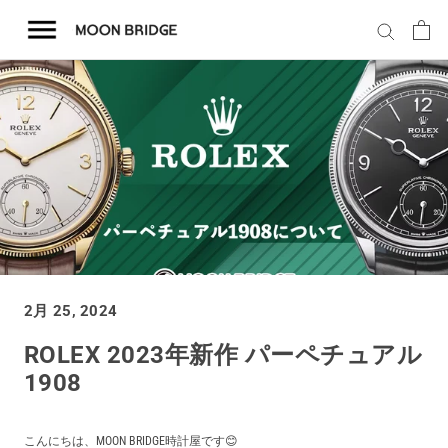
コ
ン
テ
ン
ツ
を
ホーム
ス
キ
商品一覧
ッ
プ
会社概要
2月 25, 2024
事業内容
ROLEX 2023年新作 パーペチュアル
1908
店舗案内
こんにちは、MOON BRIDGE時計屋です😊