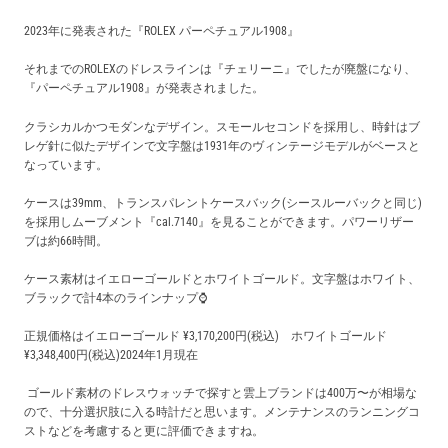
買取価格例一覧
2023年に発表された『ROLEX パーペチュアル1908』
それまでのROLEXのドレスラインは『チェリーニ』でしたが廃盤になり、
最新ニュース
『パーペチュアル1908』が発表されました。
クラシカルかつモダンなデザイン。スモールセコンドを採用し、時針はブ
ご利用ガイド
レゲ針に似たデザインで文字盤は1931年のヴィンテージモデルがベースと
なっています。
保証とメンテナンス
ケースは39mm、
トランスパレントケースバック(
シースルーバックと同じ)
を採用しムーブメント『cal.7140』を見ることができます。パワーリザー
ブは約66時間。
お問い合わせ
ケース素材はイエローゴールドとホワイトゴールド。文字盤はホワイト、
ブラックで計4本のラインナップ⌚️
正規価格はイエローゴールド ¥3,170,200円(税込) ホワイトゴールド
¥3,348,400円(税込)2024年1月現在
ゴールド素材のドレスウォッチで探すと雲上ブランドは400万〜が相場な
ので、十分選択肢に入る時計だと思います。メンテナンスのランニングコ
ストなどを考慮すると更に評価できますね。