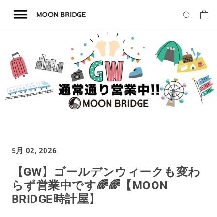
コ
ン
テ
ン
ツ
を
ホーム
ス
キ
商品一覧
ッ
プ
会社概要
5月 02, 2026
事業内容
【GW】ゴールデンウィークも変わ
らず営業中です🌈🌈【MOON
店舗案内
BRIDGE時計屋】