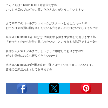
買取価格例一覧
こんにちは〜MOON BRIDGE時計屋です😆
いつも当店のブログをご覧いただきありがとうございます☺️
最新ニュース
さて2026年のゴールデンウィークがスタートしましたね〜！🌈
お出かけやお買い物を楽しんでいる方も多いのではないでしょうか？🙌
ご利用ガイド
当店MOON BRIDGE時計屋ははGW期間中も休まず営業しております！👍️
「せっかくだから時計も見てみたいな」という方も大歓迎ですよ〜⌚✨
保証とメンテナンス
新作から人気モデルまで、しっかりご用意しておりますので
ぜひお気軽にお立ち寄りくださいね〜！
お問い合わせ
当店MOON BRIDGE時計屋は東京中野ブロードウェイ1Fにございます。
皆様のご来店おまちしております🙇