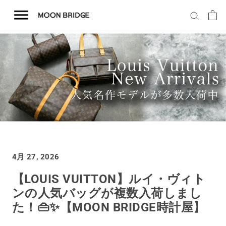
コ
ン
テ
ン
ツ
を
ホーム
ス
キ
商品一覧
ッ
プ
会社概要
4月 27, 2026
事業内容
【LOUIS VUITTON】ルイ・ヴィト
ンの人気バッグが複数入荷しまし
店舗案内
た！👜✨️【MOON BRIDGE時計屋】