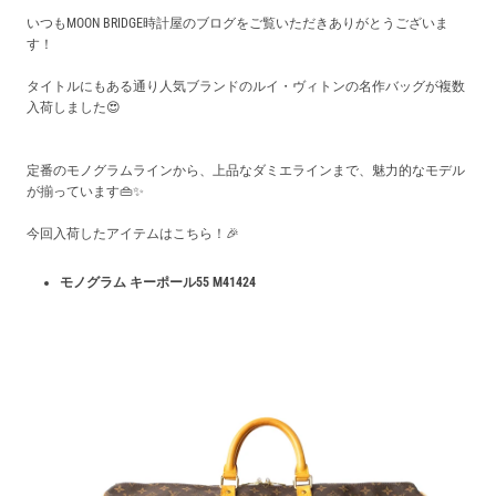
買取価格例一覧
いつもMOON BRIDGE時計屋のブログをご覧いただきありがとうございま
す！
最新ニュース
タイトルにもある通り人気ブランドのルイ・ヴィトンの名作バッグが複数
入荷しました😍
ご利用ガイド
定番のモノグラムラインから、上品なダミエラインまで、魅力的なモデル
が揃っています👜✨️
保証とメンテナンス
今回入荷したアイテムはこちら！🎉
モノグラム キーポール55 M41424
お問い合わせ