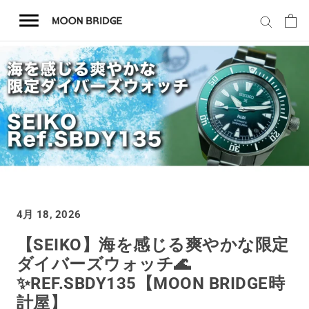
コ
ン
テ
ン
ツ
を
ホーム
ス
キ
商品一覧
ッ
プ
会社概要
4月 18, 2026
事業内容
【SEIKO】海を感じる爽やかな限定
ダイバーズウォッチ🌊
店舗案内
✨️REF.SBDY135【MOON BRIDGE時
計屋】