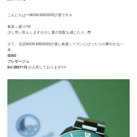
買取価格例一覧
こんにちは〜MOON BRIDGE時計屋です☺️
最新ニュース
春真っ盛り!!🌸
少し早い気もしますが少し夏の気配も感じたり...😳
ご利用ガイド
さて、当店MOON BRIDGE時計屋に春夏シーズンにぴったりの爽やかな一
本、
SEIKO
プレサージュ
保証とメンテナンス
Ref.
SBDY135
が入荷しております!!🎉
お問い合わせ