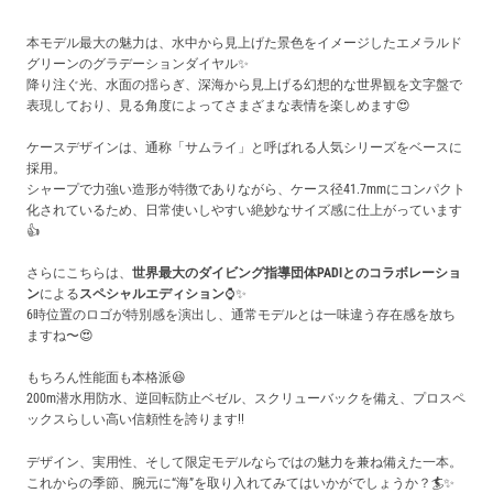
本モデル最大の魅力は、水中から見上げた景色をイメージしたエメラルド
グリーンのグラデーションダイヤル✨️
降り注ぐ光、水面の揺らぎ、深海から見上げる幻想的な世界観を文字盤で
表現しており、見る角度によってさまざまな表情を楽しめます😍
ケースデザインは、通称「サムライ」と呼ばれる人気シリーズをベースに
採用。
シャープで力強い造形が特徴でありながら、ケース径41.7mmにコンパクト
化されているため、日常使いしやすい絶妙なサイズ感に仕上がっています
👍️
さらにこちらは、
世界最大のダイビング指導団体PADIとのコラボレーショ
ン
による
スペシャルエディション
⌚✨️
6時位置のロゴが特別感を演出し、通常モデルとは一味違う存在感を放ち
ますね〜😍
もちろん性能面も本格派😆
200m潜水用防水、逆回転防止ベゼル、スクリューバックを備え、プロスペ
ックスらしい高い信頼性を誇ります!!
デザイン、実用性、そして限定モデルならではの魅力を兼ね備えた一本。
これからの季節、腕元に“海”を取り入れてみてはいかがでしょうか？🏄️✨️