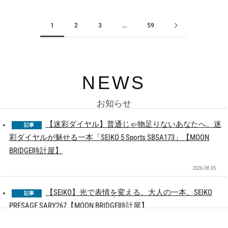
1
2
3
...
59
NEWS
お知らせ
【迷彩ダイヤル】普通じゃ物足りないあなたへ。迷
記事
彩ダイヤルが魅せる一本「SEIKO 5 Sports SBSA173」【MOON
BRIDGE時計屋】
2026.08.05
【SEIKO】光で表情を変える、大人の一本。SEIKO
記事
PRESAGE SARY267【MOON BRIDGE時計屋】
2026.07.25