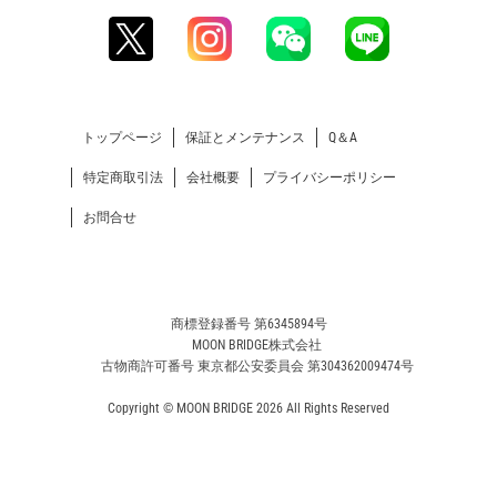
【人気につき再入荷！】『頭文字D』30周年記念コラボ
ウォッチ「IN40-AE86」が入荷しました！【MOON BRIDGE時計
屋】
トップページ
保証とメンテナンス
Q＆A
2026.07.15
特定商取引法
会社概要
プライバシーポリシー
【7月スタート！】毎日着けたくなる相棒「SEIKO 5
記事
Sports SBSA291 / SBSA293」【MOON BRIDGE時計屋】
お問合せ
2026.07.05
【おすすめ】発売されたばかりの「SEIKO 5 Sports Field
記事
商標登録番号 第6345894号
Series」が早くも入荷！【MOON BRIDGE時計屋】
MOON BRIDGE株式会社
古物商許可番号 東京都公安委員会 第304362009474号
2026.06.25
Copyright © MOON BRIDGE 2026 All Rights Reserved
【ROLEX】Ref.279173G華やかさと上品さを兼ね備え
記事
た、永く愛せる一本。【MOON BRIDGE時計屋】
2026.06.20