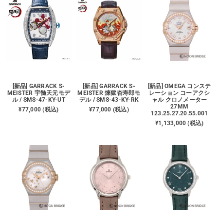
[新品] GARRACK S-
[新品] GARRACK S-
[新品] OMEGA コンステ
MEISTER 宇髄天元モデ
MEISTER 煉󠄁獄杏寿郎モ
レーション コーアクシ
ル / SMS-47-KY-UT
デル / SMS-43-KY-RK
ャル クロノメーター
27MM
¥77,000 (税込)
¥77,000 (税込)
123.25.27.20.55.001
¥1,133,000 (税込)