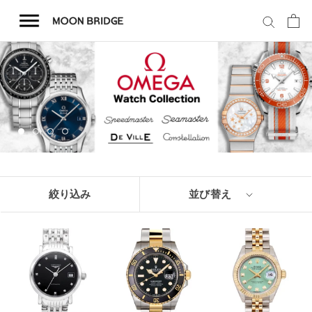
コ
ン
テ
ン
ツ
を
ホーム
ス
キ
商品一覧
ッ
プ
会社概要
絞り込み
並び替え
事業内容
店舗案内